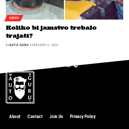
SERVIS
Koliko bi jamstvo trebalo
trajati?
BY
AUTO GURU
FEBRUARY 6, 2026
About
Contact
Join Us
Privacy Policy