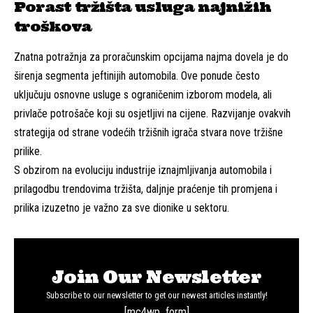
Porast tržišta usluga najnižih
troškova
Znatna potražnja za proračunskim opcijama najma dovela je do
širenja segmenta jeftinijih automobila. Ove ponude često
uključuju osnovne usluge s ograničenim izborom modela, ali
privlače potrošače koji su osjetljivi na cijene. Razvijanje ovakvih
strategija od strane vodećih tržišnih igrača stvara nove tržišne
prilike.
S obzirom na evoluciju industrije iznajmljivanja automobila i
prilagodbu trendovima tržišta, daljnje praćenje tih promjena i
prilika izuzetno je važno za sve dionike u sektoru.
Join Our Newsletter
Subscribe to our newsletter to get our newest articles instantly!
[mc4wp_form]