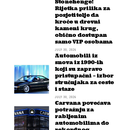
Stonehenge!
Rijetka prilika za
posjetitelje da
kroče u drevni
kameni krug,
obično dostupan
samo VIP osobama
JULY 30, 2026
Automobili iz
snova iz 1990-ih
koji su zapravo
pristupačni – izbor
stručnjaka za ceste
i staze
JULY 30, 2026
Carvana povećava
potražnju za
rabljenim
automobilima do
rekordnog