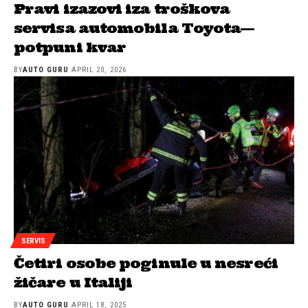
Pravi izazovi iza troškova
servisa automobila Toyota—
potpuni kvar
BY
AUTO GURU
APRIL 20, 2026
SERVIS
Četiri osobe poginule u nesreći
žičare u Italiji
BY
AUTO GURU
APRIL 18, 2025