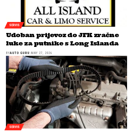
SERVIS
Udoban prijevoz do JFK zračne
luke za putnike s Long Islanda
BY
AUTO GURU
MAY 27, 2026
SERVIS