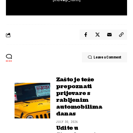
Leave a Comment
Zašto je teže
prepoznati
prijevare s
rabljenim
automobilima
danas
JULY 30, 2026
Uđite u