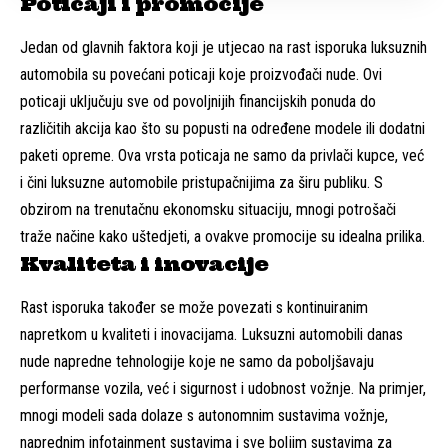
Poticaji i promocije
Jedan od glavnih faktora koji je utjecao na rast isporuka luksuznih
automobila su povećani poticaji koje proizvođači nude. Ovi
poticaji uključuju sve od povoljnijih financijskih ponuda do
različitih akcija kao što su popusti na određene modele ili dodatni
paketi opreme. Ova vrsta poticaja ne samo da privlači kupce, već
i čini luksuzne automobile pristupačnijima za širu publiku. S
obzirom na trenutačnu ekonomsku situaciju, mnogi potrošači
traže načine kako uštedjeti, a ovakve promocije su idealna prilika.
Kvaliteta i inovacije
Rast isporuka također se može povezati s kontinuiranim
napretkom u kvaliteti i inovacijama. Luksuzni automobili danas
nude napredne tehnologije koje ne samo da poboljšavaju
performanse vozila, već i sigurnost i udobnost vožnje. Na primjer,
mnogi modeli sada dolaze s autonomnim sustavima vožnje,
naprednim infotainment sustavima i sve boljim sustavima za