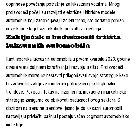
doprinose povećanju potražnje za luksuznim vozilima. Mnogi
proizvođači počeli su razvijati električne i hibridne modele
automobila koji zadovoljavaju zeleni trend, što dodatno privlači
nove kupce koji traže ekološki prihvatljiva rješenja.
Zaključak o budućnosti tržišta
luksuznih automobila
Rast isporuka luksuznih automobila u prvom kvartalu 2023. godine
otvara vrata daljnjem istraživanju i razvoju tržišta. Proizvođači
automobile morat će nastaviti prilagođavati svoje strategije kako
bi zadovoljili zahtjeve modernih potrošača i pratili globalne
trendove. Povećani fokus na inženjering, inovacije i marketinške
strategije zasigurno će oblikovati budućnost ovog sektora. S
obzirom na trenutne trendove, jasno je da luksuzni automobili
nastavljaju privlačiti pažnju i postaju važan segment automobilske
industrije.