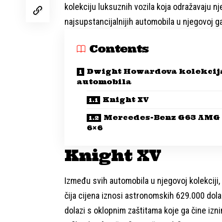
kolekciju luksuznih vozila koja odražavaju n
najsupstancijalnijih automobila u njegovoj ga
Contents
Dwight Howardova kolekcij
automobila
Knight XV
Mercedes-Benz G63 AMG
6×6
Knight XV
Između svih automobila u njegovoj kolekciji
čija cijena iznosi astronomskih 629.000 dolar
dolazi s oklopnim zaštitama koje ga čine izn