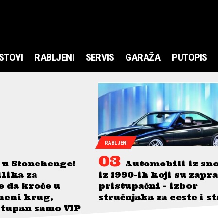
STOVI
RABLJENI
SERVIS
GARAŽA
PUTOPIS
RABLJENI
 u Stonehenge!
Automobili iz sn
ilika za
iz 1990-ih koji su zapr
je da kroče u
pristupačni – izbor
meni krug,
stručnjaka za ceste i s
stupan samo VIP