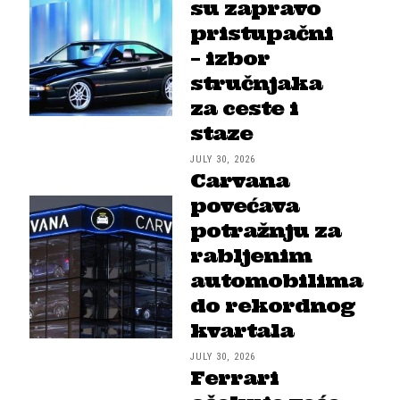
su zapravo
pristupačni
– izbor
stručnjaka
za ceste i
staze
JULY 30, 2026
Carvana
povećava
potražnju za
rabljenim
automobilima
do rekordnog
kvartala
JULY 30, 2026
Ferrari