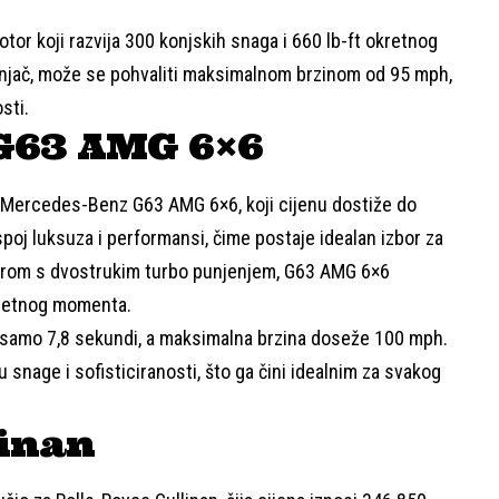
otor koji razvija 300 konjskih snaga i 660 lb-ft okretnog
njač, može se pohvaliti maksimalnom brzinom od 95 mph,
sti.
G63 AMG 6×6
e Mercedes-Benz G63 AMG 6×6, koji cijenu dostiže do
poj luksuza i performansi, čime postaje idealan izbor za
torom s dvostrukim turbo punjenjem, G63 AMG 6×6
kretnog momenta.
 samo 7,8 sekundi, a maksimalna brzina doseže 100 mph.
 snage i sofisticiranosti, što ga čini idealnim za svakog
linan