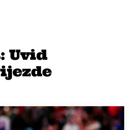
: Uvid
ijezde