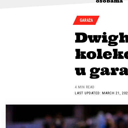
osobama
GARAŽA
Dwigh
kolekc
u gara
4 MIN READ
LAST UPDATED: MARCH 21, 202