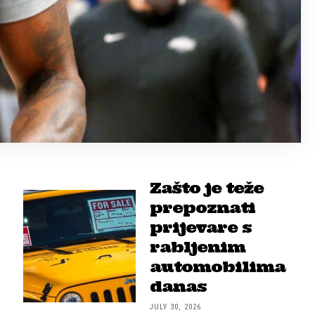
Zašto je teže
prepoznati
prijevare s
rabljenim
automobilima
danas
JULY 30, 2026