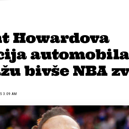
t Howardova
ija automobila
žu bivše NBA zv
5 3:09 AM