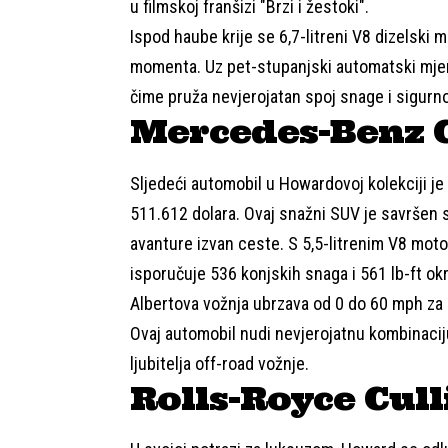
u filmskoj franšizi "Brzi i žestoki".
Ispod haube krije se 6,7-litreni V8 dizelski m
momenta. Uz pet-stupanjski automatski mje
čime pruža nevjerojatan spoj snage i sigurno
Mercedes-Benz 
Sljedeći automobil u Howardovoj kolekciji j
511.612 dolara. Ovaj snažni SUV je savršen s
avanture izvan ceste. S 5,5-litrenim V8 mo
isporučuje 536 konjskih snaga i 561 lb-ft o
Albertova vožnja ubrzava od 0 do 60 mph za
Ovaj automobil nudi nevjerojatnu kombinaciju
ljubitelja off-road vožnje.
Rolls-Royce Cul