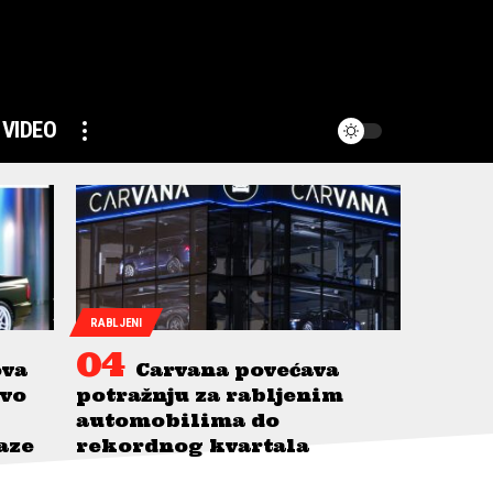
VIDEO
RABLJENI
ova
Carvana povećava
avo
potražnju za rabljenim
automobilima do
taze
rekordnog kvartala