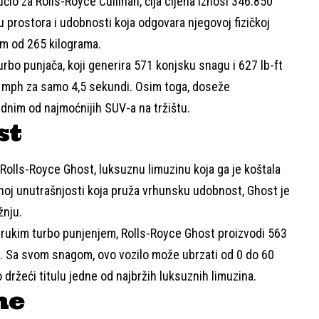
čio za Rolls-Royce Cullinan, čija cijena iznosi 346.850
 prostora i udobnosti koja odgovara njegovoj fizičkoj
om od 265 kilograma.
urbo punjača, koji generira 571 konjsku snagu i 627 lb-ft
 mph za samo 4,5 sekundi. Osim toga, doseže
dnim od najmoćnijih SUV-a na tržištu.
st
Rolls-Royce Ghost, luksuznu limuzinu koja ga je koštala
noj unutrašnjosti koja pruža vrhunsku udobnost, Ghost je
žnju.
rukim turbo punjenjem, Rolls-Royce Ghost proizvodi 563
. Sa svom snagom, ovo vozilo može ubrzati od 0 do 60
držeći titulu jedne od najbržih luksuznih limuzina.
ne