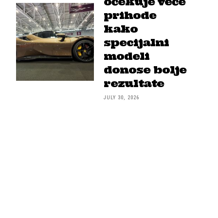
očekuje veće
prihode
kako
specijalni
modeli
donose bolje
rezultate
JULY 30, 2026