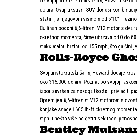
U svojoj potrazi za luksuzom, Howard se odlu
dolara. Ovaj luksuzni SUV donosi kombinaciju
staturi, s njegovom visinom od 6’10” i težin
Cullinan pogoni 6,6-litreni V12 motor s dva t
okretnog momenta, čime ubrzava od 0 do 60
maksimalnu brzinu od 155 mph, što ga čini je
Rolls-Royce Gho
Svoj aristokratski šarm, Howard dodaje kroz 
oko 315.000 dolara. Poznat po svojoj raskoš
izbor savršen za nekoga tko želi privlačiti pa
Opremljen 6,6-litrenim V12 motorom s dvost
konjske snage i 605 lb-ft okretnog momenta
mph u nešto više od četiri sekunde, ponosno 
Bentley Mulsan