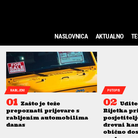
NASLOVNICA
AKTUALNO
TE
RABLJENI
PUTOPIS
Zašto je teže
Uđite
prepoznati prijevare s
Rijetka pr
rabljenim automobilima
posjetitel
danas
drevni ka
obično do