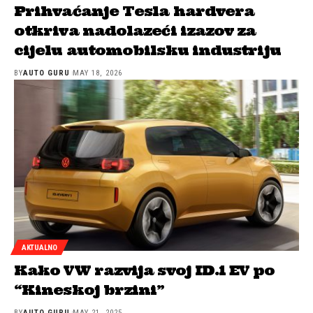
Prihvaćanje Tesla hardvera
otkriva nadolazeći izazov za
cijelu automobilsku industriju
BY
AUTO GURU
MAY 18, 2026
AKTUALNO
Kako VW razvija svoj ID.1 EV po
“Kineskoj brzini”
BY
AUTO GURU
MAY 21, 2025