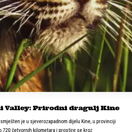
 Valley: Prirodni dragulj Kine
, smješten je u sjeverozapadnom dijelu Kine, u provinciji
 720 četvornih kilometara i prostire se kroz