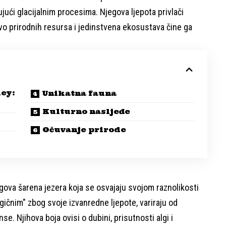
jući glacijalnim procesima. Njegova ljepota privlači
tvo prirodnih resursa i jedinstvena ekosustava čine ga
ley:
Unikatna fauna
Kulturno nasljeđe
Očuvanje prirode
gova šarena jezera koja se osvajaju svojom raznolikosti
agičnim" zbog svoje izvanredne ljepote, variraju od
e. Njihova boja ovisi o dubini, prisutnosti algi i