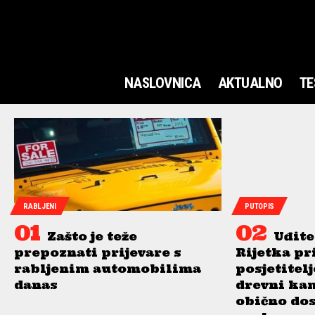
NASLOVNICA
AKTUALNO
TE
RABLJENI
PUTOPIS
Zašto je teže
Uđite
prepoznati prijevare s
Rijetka pr
rabljenim automobilima
posjetitel
danas
drevni ka
obično do