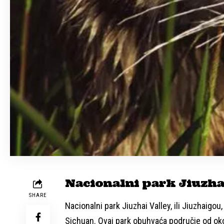
Nacionalni park Jiuzhai
SHARE
Nacionalni park Jiuzhai Valley, ili Jiuzhaigou
Sichuan. Ovaj park obuhvaća područje od oko