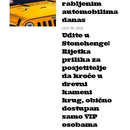
rabljenim
automobilima
danas
JULY 30, 2026
Uđite u
Stonehenge!
Rijetka
prilika za
posjetitelje
da kroče u
drevni
kameni
krug, obično
dostupan
samo VIP
osobama