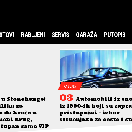
STOVI
RABLJENI
SERVIS
GARAŽA
PUTOPIS
RABLJENI
 u Stonehenge!
Automobili iz sn
ilika za
iz 1990-ih koji su zapr
je da kroče u
pristupačni – izbor
meni krug,
stručnjaka za ceste i s
stupan samo VIP