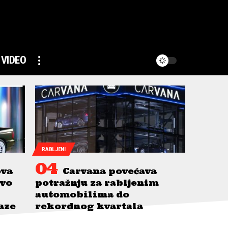
VIDEO
RABLJENI
ova
Carvana povećava
avo
potražnju za rabljenim
automobilima do
taze
rekordnog kvartala