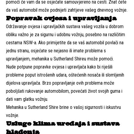
pomoći će vam da se osjećate samouvjereno na cesti. Znat ćete
da vaš automobil može podnijeti zahtjeve vašeg dnevnog vožnje.
Popravak ovjesa i upravljanja
Održavanje ovjesa i upravljačkih sustava vašeg vozila u dobrom
obliku važno je za sigurnu i udobnu vožnju, posebno na različitim
cestama NSW-a. Ako primijetite da se vaš automobil povlači na
jednu stranu, osjećate se nejasno ili imate problema s
upravljanjem, mehanika u Sutherland Shireu može pomoći.
Nude potpune popravke ovjesa i upravljača kako bi riješili
probleme poput istrošenih udara, oštećenih nosača ili slomljenih
dijelova upravljača. Brzo popravljanje ovih problema može
poboljšati rukovanje automobilom, povećati život svojih guma i
dati vam glatku vožnju.
Mehanika u Sutherland Shire brine o vašoj sigurnosti i iskustvu
vožnje.
Usluge klima uređaja i sustava
hlađenja