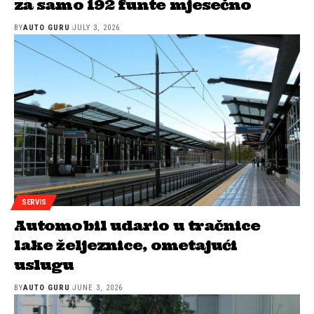
za samo 192 funte mjesečno
BY
AUTO GURU
JULY 3, 2026
SERVIS
Automobil udario u tračnice
lake željeznice, ometajući
uslugu
BY
AUTO GURU
JUNE 3, 2026