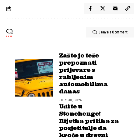
Leave a Comment
Zašto je teže
prepoznati
prijevare s
rabljenim
automobilima
danas
JULY 30, 2026
Uđite u
Stonehenge!
Rijetka prilika za
posjetitelje da
kroče u drevni