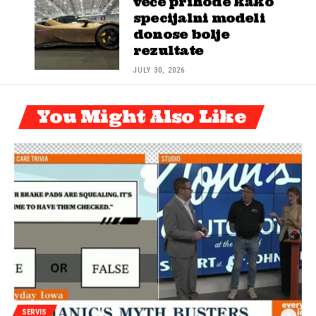
veće prihode kako
specijalni modeli
donose bolje
rezultate
JULY 30, 2026
You Might Also Like
SERVIS