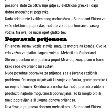
posebne alate za otkrivanje gdje su električne greške i daju
dobre mogućnosti popravka.
Kada odaberete kvalificiranog mehaničara u Sutherland Shireu za
vaše električne popravke, možete vratiti performanse vašeg
vozila. Na ovaj će način opet glatko teći.
Popravak prijenosa
Prijenosni sustav vozila stavlja snagu iz motora na kotače. Ovo je
vrlo važno za glatku i laganu vožnju. Mehanika u Sutherland
Shireu, posebno na mjestima poput Mirande, znaju puno o tome
kako rade ovi prijenosni sustavi.
Nude posebne popravke za prijenos za rješavanje različitih
problema. Oni mogu uključivati klizanje zupčanika, grube pomake i
curenja u tekućini. Kvalificirana mehanika može pronaći problem i
predložiti najbolje mogućnosti popravljanja. To bi moglo biti ili
malo popravljanje ili ukupna obnova prijenosa.
Utvrđivanje prijenosa dobrom mehanikom u Sutherland Shireu