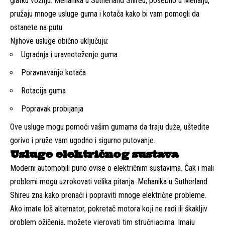
glatku vožnju. Mehanika u Sutherland Shireu, posebno u Menaiju,
pružaju mnoge usluge guma i kotača kako bi vam pomogli da
ostanete na putu.
Njihove usluge obično uključuju:
Ugradnja i uravnoteženje guma
Poravnavanje kotača
Rotacija guma
Popravak probijanja
Ove usluge mogu pomoći vašim gumama da traju duže, uštedite
gorivo i pruže vam ugodno i sigurno putovanje.
Usluge električnog sustava
Moderni automobili puno ovise o električnim sustavima. Čak i mali
problemi mogu uzrokovati velika pitanja. Mehanika u Sutherland
Shireu zna kako pronaći i popraviti mnoge električne probleme.
Ako imate loš alternator, pokretač motora koji ne radi ili škakljiv
problem ožičenja, možete vjerovati tim stručnjacima. Imaju