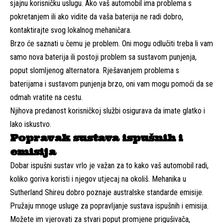
sjajnu korisničku uslugu. Ako vaš automobil ima problema s
pokretanjem ili ako vidite da vaša baterija ne radi dobro,
kontaktirajte svog lokalnog mehaničara.
Brzo će saznati u čemu je problem. Oni mogu odlučiti treba li vam
samo nova baterija ili postoji problem sa sustavom punjenja,
poput slomljenog alternatora. Rješavanjem problema s
baterijama i sustavom punjenja brzo, oni vam mogu pomoći da se
odmah vratite na cestu.
Njihova predanost korisničkoj službi osigurava da imate glatko i
lako iskustvo.
Popravak sustava ispušnih i
emisija
Dobar ispušni sustav vrlo je važan za to kako vaš automobil radi,
koliko goriva koristi i njegov utjecaj na okoliš. Mehanika u
Sutherland Shireu dobro poznaje australske standarde emisije.
Pružaju mnoge usluge za popravljanje sustava ispušnih i emisija.
Možete im vjerovati za stvari poput promjene prigušivača,