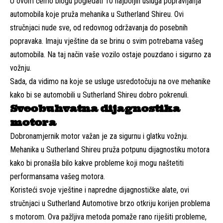
U ovom ćemo blogu pogledati 10 najboljih usluga popravljanja
automobila koje pruža mehanika u Sutherland Shireu. Ovi
stručnjaci nude sve, od redovnog održavanja do posebnih
popravaka. Imaju vještine da se brinu o svim potrebama vašeg
automobila. Na taj način vaše vozilo ostaje pouzdano i sigurno za
vožnju.
Sada, da vidimo na koje se usluge usredotočuju na ove mehanike
kako bi se automobili u Sutherland Shireu dobro pokrenuli.
Sveobuhvatna dijagnostika
motora
Dobronamjernik motor važan je za sigurnu i glatku vožnju.
Mehanika u Sutherland Shireu pruža potpunu dijagnostiku motora
kako bi pronašla bilo kakve probleme koji mogu naštetiti
performansama vašeg motora.
Koristeći svoje vještine i napredne dijagnostičke alate, ovi
stručnjaci u Sutherland Automotive brzo otkriju korijen problema
s motorom. Ova pažljiva metoda pomaže rano riješiti probleme,