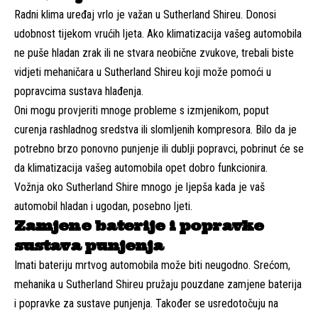
Radni klima uređaj vrlo je važan u Sutherland Shireu. Donosi
udobnost tijekom vrućih ljeta. Ako klimatizacija vašeg automobila
ne puše hladan zrak ili ne stvara neobične zvukove, trebali biste
vidjeti mehaničara u Sutherland Shireu koji može pomoći u
popravcima sustava hlađenja.
Oni mogu provjeriti mnoge probleme s izmjenikom, poput
curenja rashladnog sredstva ili slomljenih kompresora. Bilo da je
potrebno brzo ponovno punjenje ili dublji popravci, pobrinut će se
da klimatizacija vašeg automobila opet dobro funkcionira.
Vožnja oko Sutherland Shire mnogo je ljepša kada je vaš
automobil hladan i ugodan, posebno ljeti.
Zamjene baterije i popravke
sustava punjenja
Imati bateriju mrtvog automobila može biti neugodno. Srećom,
mehanika u Sutherland Shireu pružaju pouzdane zamjene baterija
i popravke za sustave punjenja. Također se usredotočuju na