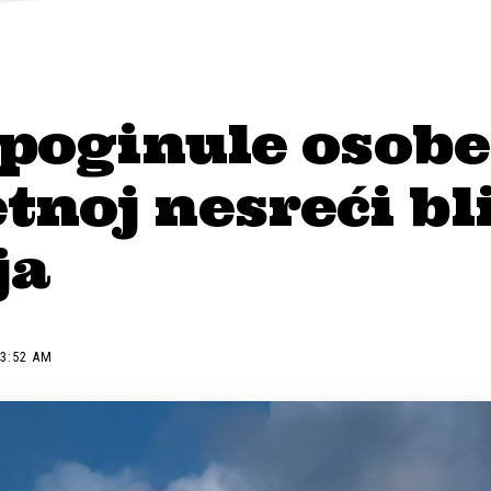
 poginule osobe
noj nesreći bl
ja
 3:52 AM