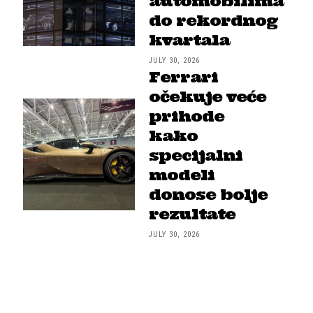
automobilima
do rekordnog
kvartala
JULY 30, 2026
Ferrari
očekuje veće
prihode
kako
specijalni
modeli
donose bolje
rezultate
JULY 30, 2026