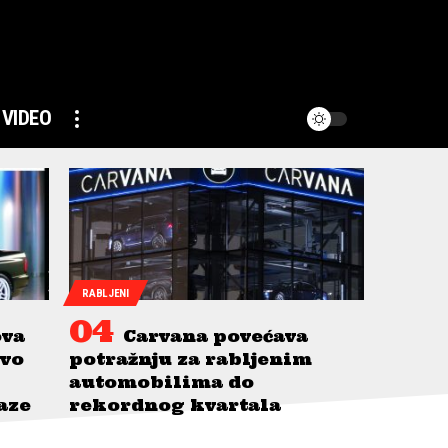
VIDEO
RABLJENI
ova
Carvana povećava
avo
potražnju za rabljenim
automobilima do
taze
rekordnog kvartala