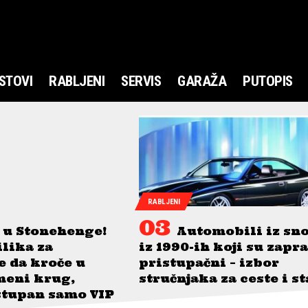
STOVI
RABLJENI
SERVIS
GARAŽA
PUTOPIS
RABLJENI
 u Stonehenge!
Automobili iz sn
ilika za
iz 1990-ih koji su zapr
je da kroče u
pristupačni – izbor
meni krug,
stručnjaka za ceste i s
stupan samo VIP