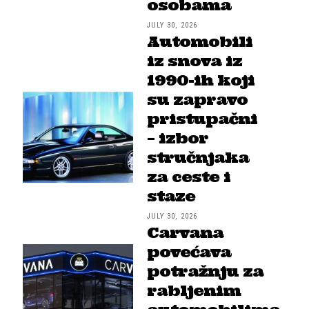
osobama
JULY 30, 2026
Automobili
iz snova iz
1990-ih koji
su zapravo
pristupačni
– izbor
stručnjaka
za ceste i
staze
JULY 30, 2026
Carvana
povećava
potražnju za
rabljenim