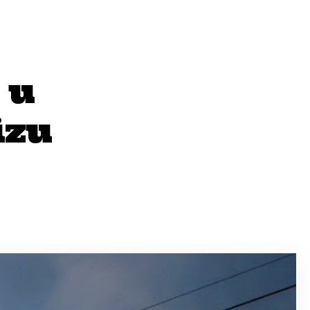
 u
izu