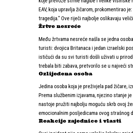
koje prevoze strme nagibe i velike visinske 
EAV, koja upravlja žičarom, prokomentirao je:
tragedija." Ove riječi najbolje oslikavaju velič
Žrtve nesreće
Među žrtvama nesreće našla se jedna osoba ko
turisti: dvojica Britanaca i jedan izraelski pos
ističući da su svi turisti došli uživati u pri
trebala biti zabava, pretvorilo se u najveći stra
Ozlijeđena osoba
Jedina osoba koja je preživjela pad žičare, iz
Prema službenim izjavama, njezino stanje je s
nastoje pružiti najbolju moguću skrb ovoj ženi
emocionalnim posljedicama ovog strašnog d
Reakcije zajednice i vlasti