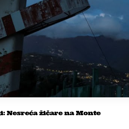
ji: Nesreća žičare na Monte