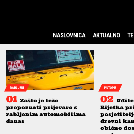
NASLOVNICA
AKTUALNO
TE
RABLJENI
PUTOPIS
Zašto je teže
Uđite
prepoznati prijevare s
Rijetka pr
rabljenim automobilima
posjetitel
danas
drevni ka
obično do