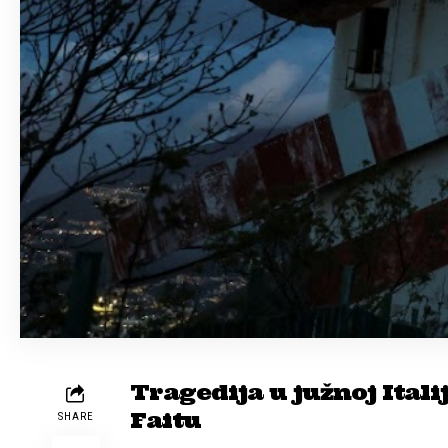
Tragedija u južnoj Itali
Faitu
SHARE