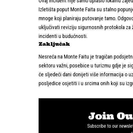
Ovaj incident nije samo uplašio lokalnu zajed
Izletišta poput Monte Faita su stalno popunj
mnoge koji planiraju putovanje tamo. Odgovor 
uključivati reviziju sigurnosnih protokola za ž
incidenti u budućnosti.
Zaključak
Nesreća na Monte Faitu je tragičan podsjetn
sektoru važni, posebice u turizmu gdje je si
će sljedeći dani donijeti više informacija o 
posljedice osjetiti i u srcima onih koji su izg
Join Ou
Subscribe to our newslet