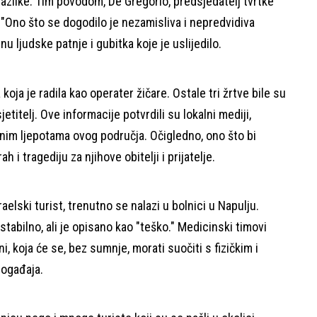
razlike. Tim povodom, De Gregorio, predsjedatelj tvrtke
 "Ono što se dogodilo je nezamisliva i nepredvidiva
inu ljudske patnje i gubitka koje je uslijedilo.
ja je radila kao operater žičare. Ostale tri žrtve bile su
jetitelj. Ove informacije potvrdili su lokalni mediji,
rodnim ljepotama ovog područja. Očigledno, ono što bi
h i tragediju za njihove obitelji i prijatelje.
raelski turist, trenutno se nalazi u bolnici u Napulju.
tabilno, ali je opisano kao "teško." Medicinski timovi
, koja će se, bez sumnje, morati suočiti s fizičkim i
ogađaja.