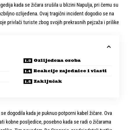
agedija kada se žičara srušila u blizini Napulja, pri čemu su
ozbiljno ozlijeđena. Ovaj tragični incident dogodio se na
je privlači turiste zbog svojih prekrasnih pejzaža i prilike
Ozlijeđena osoba
Reakcije zajednice i vlasti
Zaključak
 se dogodila kada je puknuo potporni kabel žičare. Ova
ati kobne posljedice, posebno kada se radi o žičarama