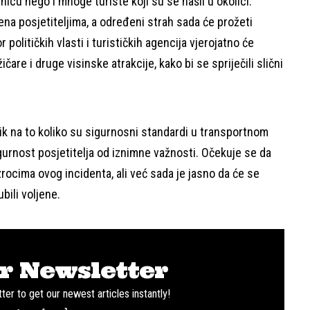
nicu nego i mnoge turiste koji su se našli u okolici.
ena posjetiteljima, a određeni strah sada će prožeti
političkih vlasti i turističkih agencija vjerojatno će
ičare i druge visinske atrakcije, kako bi se spriječili slični
ik na to koliko su sigurnosni standardi u transportnom
gurnost posjetitelja od iznimne važnosti. Očekuje se da
uzrocima ovog incidenta, ali već sada je jasno da će se
ubili voljene.
r Newsletter
ter to get our newest articles instantly!