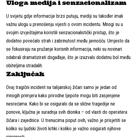
Uloga medija i senzacionalizam
U svijetu gdje informacije brzo putuju, mediji su također imali
važnu ulogu u prenošenju vijesti o ovom incidentu. Mnogi su u
svojim izvještajima koristili senzacionalistički pristup, što je
dodatno povećalo strah i zabrinutost među javnošću. Umjesto da
se fokusiraju na pružanje korisnih informacija, neki su novinari
odabrali dramatizirati događaje, što je izazvalo dodatnu bol među
obiteljima stradalih.
Zaključak
Ovaj tragični incident na talijanskoj žičari samo je jedan od
mnogih primjera kako prirodne ljepote mogu biti zasjenjene
nesrećama. Kako bi se osiguralo da se slične tragedije ne
ponove, ključna je suradnja svih dionika – od vlasti do operatera
žičara i zajednice. U trenucima poput ovih, važno je prisjetiti se
koliko su ljudski životi krhki i koliko je važno osigurati njihove
sigurnosti.