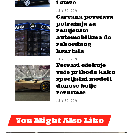
i staze
JULY 30, 2026
Carvana povećava
potražnju za
rabljenim
automobilima do
rekordnog
kvartala
JULY 30, 2026
Ferrari očekuje
veće prihode kako
specijalni modeli
donose bolje
rezultate
JULY 30, 2026
You Might Also Like