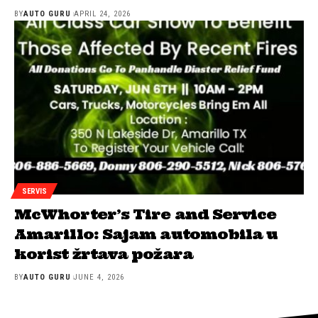
BY
AUTO GURU
APRIL 24, 2026
SERVIS
McWhorter’s Tire and Service
Amarillo: Sajam automobila u
korist žrtava požara
BY
AUTO GURU
JUNE 4, 2026