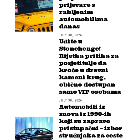
prijevare s
rabljenim
automobilima
danas
JULY 30, 2026
Uđite u
Stonehenge!
Rijetka prilika za
posjetitelje da
kroče u drevni
kameni krug,
obično dostupan
samo VIP osobama
JULY 30, 2026
Automobili iz
snova iz 1990-ih
koji su zapravo
pristupačni – izbor
stručnjaka za ceste