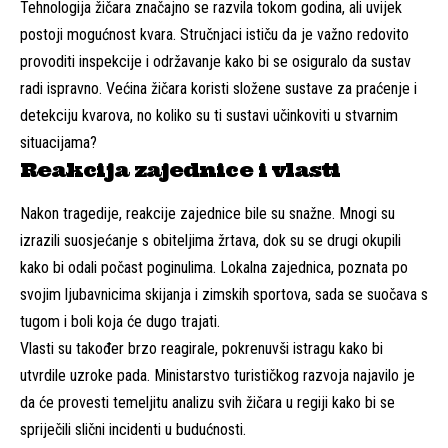
Tehnologija žičara značajno se razvila tokom godina, ali uvijek
postoji mogućnost kvara. Stručnjaci ističu da je važno redovito
provoditi inspekcije i održavanje kako bi se osiguralo da sustav
radi ispravno. Većina žičara koristi složene sustave za praćenje i
detekciju kvarova, no koliko su ti sustavi učinkoviti u stvarnim
situacijama?
Reakcija zajednice i vlasti
Nakon tragedije, reakcije zajednice bile su snažne. Mnogi su
izrazili suosjećanje s obiteljima žrtava, dok su se drugi okupili
kako bi odali počast poginulima. Lokalna zajednica, poznata po
svojim ljubavnicima skijanja i zimskih sportova, sada se suočava s
tugom i boli koja će dugo trajati.
Vlasti su također brzo reagirale, pokrenuvši istragu kako bi
utvrdile uzroke pada. Ministarstvo turističkog razvoja najavilo je
da će provesti temeljitu analizu svih žičara u regiji kako bi se
spriječili slični incidenti u budućnosti.