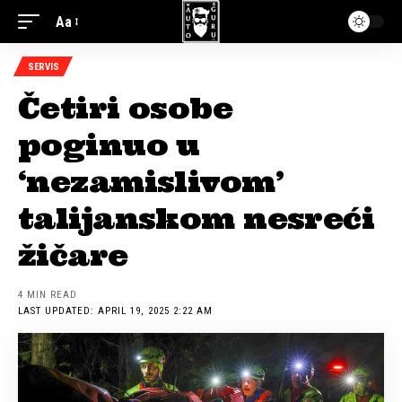
Aa
SERVIS
Četiri osobe
poginuo u
‘nezamislivom’
talijanskom nesreći
žičare
4 MIN READ
LAST UPDATED: APRIL 19, 2025 2:22 AM