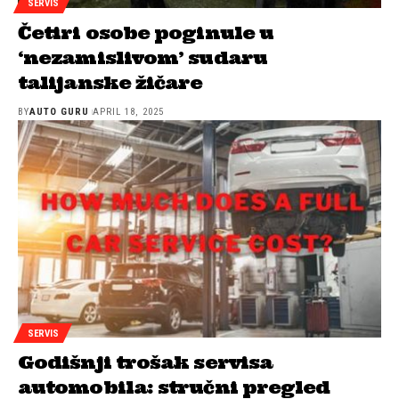
SERVIS
Četiri osobe poginule u
‘nezamislivom’ sudaru
talijanske žičare
BY
AUTO GURU
APRIL 18, 2025
SERVIS
Godišnji trošak servisa
automobila: stručni pregled