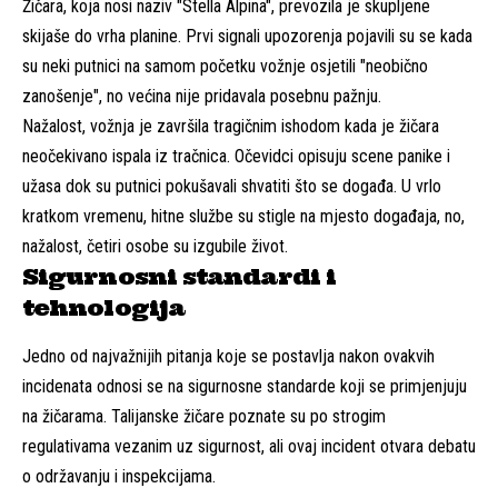
Žičara, koja nosi naziv "Stella Alpina", prevozila je skupljene
skijaše do vrha planine. Prvi signali upozorenja pojavili su se kada
su neki putnici na samom početku vožnje osjetili "neobično
zanošenje", no većina nije pridavala posebnu pažnju.
Nažalost, vožnja je završila tragičnim ishodom kada je žičara
neočekivano ispala iz tračnica. Očevidci opisuju scene panike i
užasa dok su putnici pokušavali shvatiti što se događa. U vrlo
kratkom vremenu, hitne službe su stigle na mjesto događaja, no,
nažalost, četiri osobe su izgubile život.
Sigurnosni standardi i
tehnologija
Jedno od najvažnijih pitanja koje se postavlja nakon ovakvih
incidenata odnosi se na sigurnosne standarde koji se primjenjuju
na žičarama. Talijanske žičare poznate su po strogim
regulativama vezanim uz sigurnost, ali ovaj incident otvara debatu
o održavanju i inspekcijama.