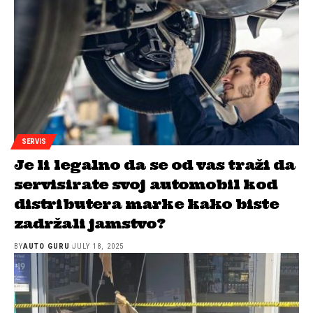
SERVIS
Je li legalno da se od vas traži da
servisirate svoj automobil kod
distributera marke kako biste
zadržali jamstvo?
BY
AUTO GURU
JULY 18, 2025