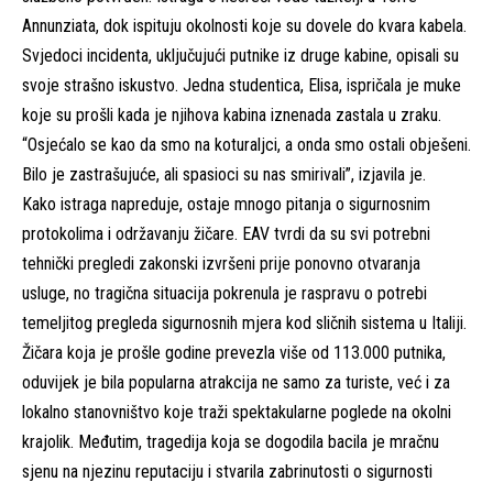
Annunziata, dok ispituju okolnosti koje su dovele do kvara kabela.
Svjedoci incidenta, uključujući putnike iz druge kabine, opisali su
svoje strašno iskustvo. Jedna studentica, Elisa, ispričala je muke
koje su prošli kada je njihova kabina iznenada zastala u zraku.
“Osjećalo se kao da smo na koturaljci, a onda smo ostali obješeni.
Bilo je zastrašujuće, ali spasioci su nas smirivali”, izjavila je.
Kako istraga napreduje, ostaje mnogo pitanja o sigurnosnim
protokolima i održavanju žičare. EAV tvrdi da su svi potrebni
tehnički pregledi zakonski izvršeni prije ponovno otvaranja
usluge, no tragična situacija pokrenula je raspravu o potrebi
temeljitog pregleda sigurnosnih mjera kod sličnih sistema u Italiji.
Žičara koja je prošle godine prevezla više od 113.000 putnika,
oduvijek je bila popularna atrakcija ne samo za turiste, već i za
lokalno stanovništvo koje traži spektakularne poglede na okolni
krajolik. Međutim, tragedija koja se dogodila bacila je mračnu
sjenu na njezinu reputaciju i stvarila zabrinutosti o sigurnosti