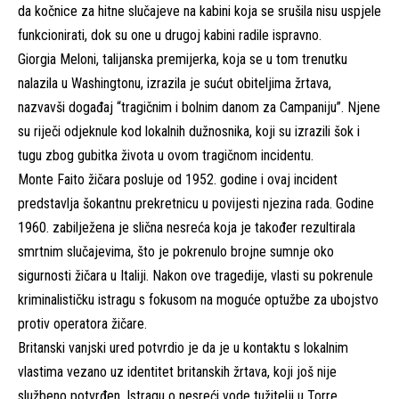
da kočnice za hitne slučajeve na kabini koja se srušila nisu uspjele
funkcionirati, dok su one u drugoj kabini radile ispravno.
Giorgia Meloni, talijanska premijerka, koja se u tom trenutku
nalazila u Washingtonu, izrazila je sućut obiteljima žrtava,
nazvavši događaj “tragičnim i bolnim danom za Campaniju”. Njene
su riječi odjeknule kod lokalnih dužnosnika, koji su izrazili šok i
tugu zbog gubitka života u ovom tragičnom incidentu.
Monte Faito žičara posluje od 1952. godine i ovaj incident
predstavlja šokantnu prekretnicu u povijesti njezina rada. Godine
1960. zabilježena je slična nesreća koja je također rezultirala
smrtnim slučajevima, što je pokrenulo brojne sumnje oko
sigurnosti žičara u Italiji. Nakon ove tragedije, vlasti su pokrenule
kriminalističku istragu s fokusom na moguće optužbe za ubojstvo
protiv operatora žičare.
Britanski vanjski ured potvrdio je da je u kontaktu s lokalnim
vlastima vezano uz identitet britanskih žrtava, koji još nije
službeno potvrđen. Istragu o nesreći vode tužitelji u Torre