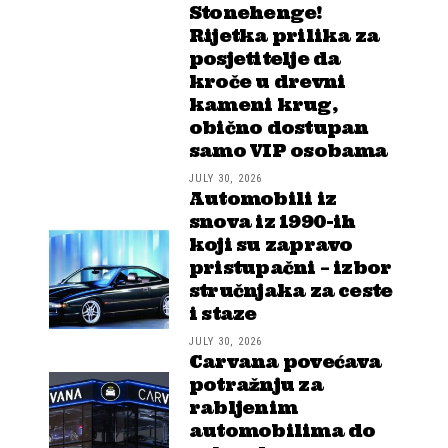
Stonehenge!
Rijetka prilika za
posjetitelje da
kroče u drevni
kameni krug,
obično dostupan
samo VIP osobama
JULY 30, 2026
Automobili iz
snova iz 1990-ih
koji su zapravo
pristupačni – izbor
stručnjaka za ceste
i staze
JULY 30, 2026
Carvana povećava
potražnju za
rabljenim
automobilima do