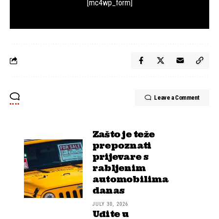
[mc4wp_form]
Leave a Comment
Zašto je teže
prepoznati
prijevare s
rabljenim
automobilima
danas
JULY 30, 2026
Uđite u