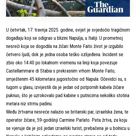
U četvrtak, 17. travnja 2025. godine, svijet je svjedočio tragičnom
događaju koji se odigrao u blizini Napulja, u Italiji. U prometnoj
nesreći koja se dogodila na žičari Monte Faito život je izgubilo
četvero ljudi, dok je jedna osoba teško ozlijeđena. Incident se
zbio oko 14:40 po lokalnom vremenu na liniji koja povezuje
Castellammare di Stabia s prekrasnim vrhom Monte Faito,
smještenim 45 kilometara jugoistočno od Napula. Očevidci su, s
tugom u glasu, izvijestili da je jedan od potpornih kabela žičare
puknuo, što je uzrokovalo pad kabine s putnicima nekoliko stotina
metara niz strmu padinu.
Među žrtvama nesreće nalazio se britanski par, izraelska žena, te
operator žičare, 59-godišnji Carmine Parlato. Peta žrtva, za koju
se vjeruje da je još jedan izraelski turist, prebačena je u bolnicu u