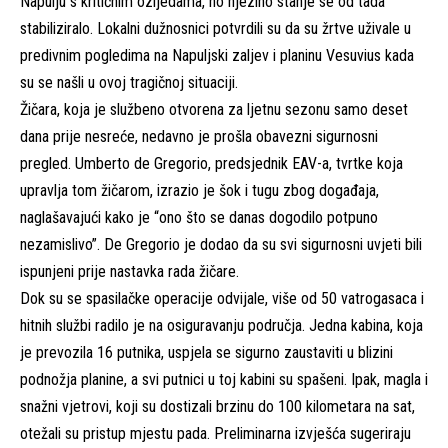
Napulju s kritičnim ozljedama, no njezino stanje se od tada
stabiliziralo. Lokalni dužnosnici potvrdili su da su žrtve uživale u
predivnim pogledima na Napuljski zaljev i planinu Vesuvius kada
su se našli u ovoj tragičnoj situaciji.
Žičara, koja je službeno otvorena za ljetnu sezonu samo deset
dana prije nesreće, nedavno je prošla obavezni sigurnosni
pregled. Umberto de Gregorio, predsjednik EAV-a, tvrtke koja
upravlja tom žičarom, izrazio je šok i tugu zbog događaja,
naglašavajući kako je “ono što se danas dogodilo potpuno
nezamislivo”. De Gregorio je dodao da su svi sigurnosni uvjeti bili
ispunjeni prije nastavka rada žičare.
Dok su se spasilačke operacije odvijale, više od 50 vatrogasaca i
hitnih službi radilo je na osiguravanju područja. Jedna kabina, koja
je prevozila 16 putnika, uspjela se sigurno zaustaviti u blizini
podnožja planine, a svi putnici u toj kabini su spašeni. Ipak, magla i
snažni vjetrovi, koji su dostizali brzinu do 100 kilometara na sat,
otežali su pristup mjestu pada. Preliminarna izvješća sugeriraju