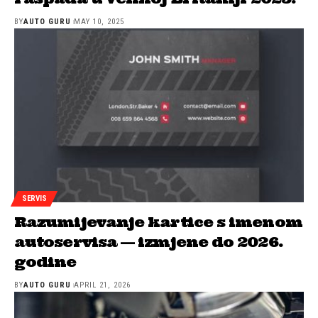
BY
AUTO GURU
MAY 10, 2025
SERVIS
Razumijevanje kartice s imenom
autoservisa — izmjene do 2026.
godine
BY
AUTO GURU
APRIL 21, 2026