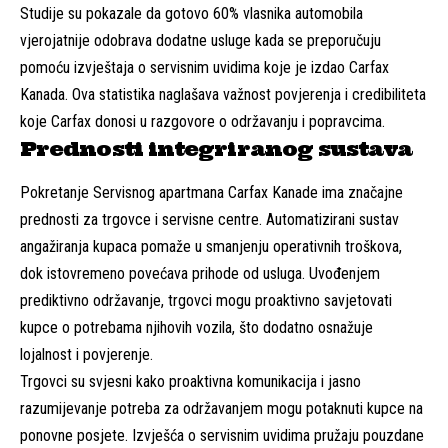
Studije su pokazale da gotovo 60% vlasnika automobila
vjerojatnije odobrava dodatne usluge kada se preporučuju
pomoću izvještaja o servisnim uvidima koje je izdao Carfax
Kanada. Ova statistika naglašava važnost povjerenja i credibiliteta
koje Carfax donosi u razgovore o održavanju i popravcima.
Prednosti integriranog sustava
Pokretanje Servisnog apartmana Carfax Kanade ima značajne
prednosti za trgovce i servisne centre. Automatizirani sustav
angažiranja kupaca pomaže u smanjenju operativnih troškova,
dok istovremeno povećava prihode od usluga. Uvođenjem
prediktivno održavanje, trgovci mogu proaktivno savjetovati
kupce o potrebama njihovih vozila, što dodatno osnažuje
lojalnost i povjerenje.
Trgovci su svjesni kako proaktivna komunikacija i jasno
razumijevanje potreba za održavanjem mogu potaknuti kupce na
ponovne posjete. Izvješća o servisnim uvidima pružaju pouzdane