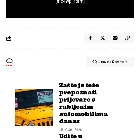
[mc4wp_form]
Leave a Comment
Zašto je teže
prepoznati
prijevare s
rabljenim
automobilima
danas
JULY 30, 2026
Uđite u