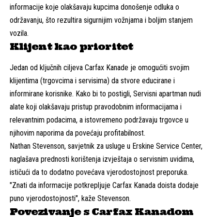
informacije koje olakšavaju kupcima donošenje odluka o
održavanju, što rezultira sigurnijim vožnjama i boljim stanjem
vozila.
Klijent kao prioritet
Jedan od ključnih ciljeva Carfax Kanade je omogućiti svojim
klijentima (trgovcima i servisima) da stvore educirane i
informirane korisnike. Kako bi to postigli, Servisni apartman nudi
alate koji olakšavaju pristup pravodobnim informacijama i
relevantnim podacima, a istovremeno podržavaju trgovce u
njihovim naporima da povećaju profitabilnost.
Nathan Stevenson, savjetnik za usluge u Erskine Service Center,
naglašava prednosti korištenja izvještaja o servisnim uvidima,
ističući da to dodatno povećava vjerodostojnost preporuka.
"Znati da informacije potkrepljuje Carfax Kanada doista dodaje
puno vjerodostojnosti", kaže Stevenson.
Povezivanje s Carfax Kanadom