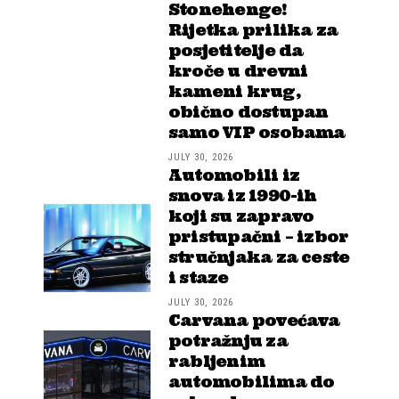
Stonehenge!
Rijetka prilika za
posjetitelje da
kroče u drevni
kameni krug,
obično dostupan
samo VIP osobama
JULY 30, 2026
Automobili iz
snova iz 1990-ih
koji su zapravo
pristupačni – izbor
stručnjaka za ceste
i staze
JULY 30, 2026
Carvana povećava
potražnju za
rabljenim
automobilima do