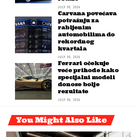
JULY 30, 2026
Carvana povećava
potražnju za
rabljenim
automobilima do
rekordnog
kvartala
JULY 30, 2026
Ferrari očekuje
veće prihode kako
specijalni modeli
donose bolje
rezultate
JULY 30, 2026
You Might Also Like