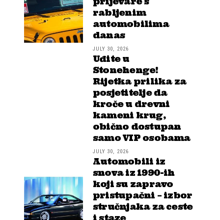
prijevare s
rabljenim
automobilima
danas
JULY 30, 2026
Uđite u
Stonehenge!
Rijetka prilika za
posjetitelje da
kroče u drevni
kameni krug,
obično dostupan
samo VIP osobama
JULY 30, 2026
Automobili iz
snova iz 1990-ih
koji su zapravo
pristupačni – izbor
stručnjaka za ceste
i staze