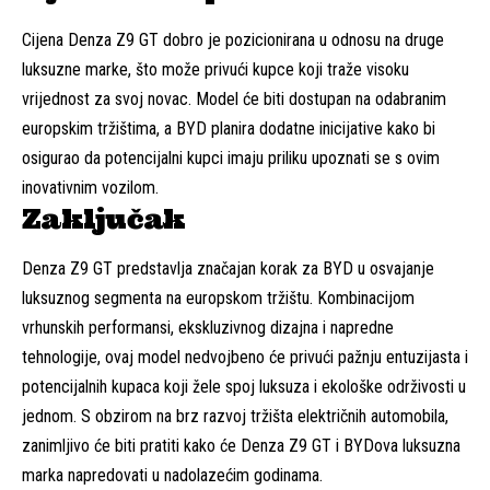
Cijena Denza Z9 GT dobro je pozicionirana u odnosu na druge
luksuzne marke, što može privući kupce koji traže visoku
vrijednost za svoj novac. Model će biti dostupan na odabranim
europskim tržištima, a BYD planira dodatne inicijative kako bi
osigurao da potencijalni kupci imaju priliku upoznati se s ovim
inovativnim vozilom.
Zaključak
Denza Z9 GT predstavlja značajan korak za BYD u osvajanje
luksuznog segmenta na europskom tržištu. Kombinacijom
vrhunskih performansi, ekskluzivnog dizajna i napredne
tehnologije, ovaj model nedvojbeno će privući pažnju entuzijasta i
potencijalnih kupaca koji žele spoj luksuza i ekološke održivosti u
jednom. S obzirom na brz razvoj tržišta električnih automobila,
zanimljivo će biti pratiti kako će Denza Z9 GT i BYDova luksuzna
marka napredovati u nadolazećim godinama.