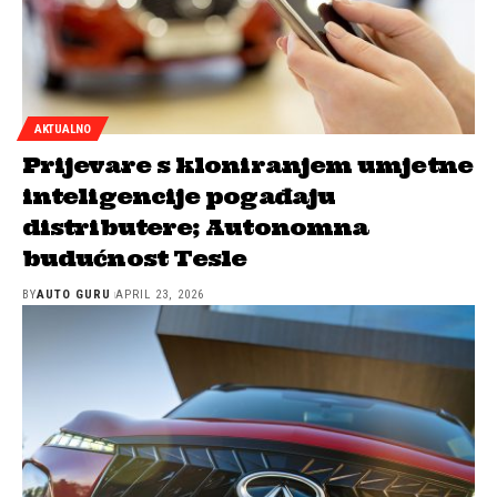
AKTUALNO
Prijevare s kloniranjem umjetne
inteligencije pogađaju
distributere; Autonomna
budućnost Tesle
BY
AUTO GURU
APRIL 23, 2026