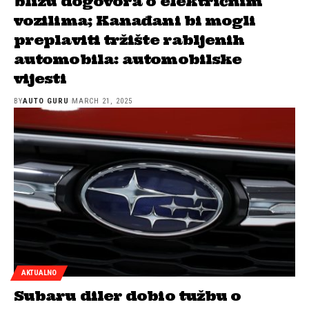
blizu dogovora o električnim
vozilima; Kanađani bi mogli
preplaviti tržište rabljenih
automobila: automobilske
vijesti
BY
AUTO GURU
MARCH 21, 2025
AKTUALNO
Subaru diler dobio tužbu o