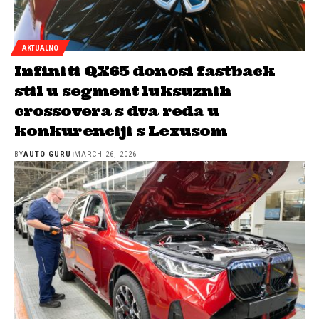
AKTUALNO
Infiniti QX65 donosi fastback
stil u segment luksuznih
crossovera s dva reda u
konkurenciji s Lexusom
BY
AUTO GURU
MARCH 26, 2026