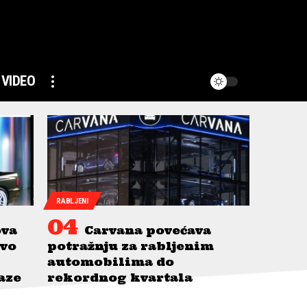
VIDEO
RABLJENI
ova
Carvana povećava
avo
potražnju za rabljenim
automobilima do
taze
rekordnog kvartala