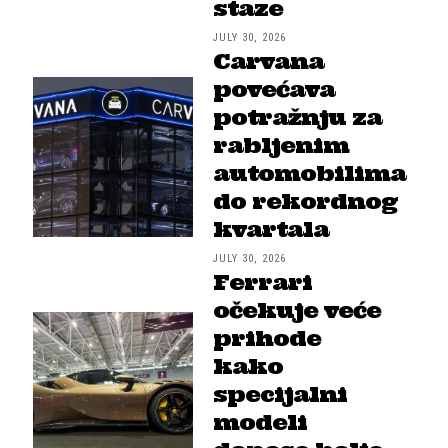
staze
JULY 30, 2026
Carvana
povećava
potražnju za
rabljenim
automobilima
do rekordnog
kvartala
JULY 30, 2026
Ferrari
očekuje veće
prihode
kako
specijalni
modeli