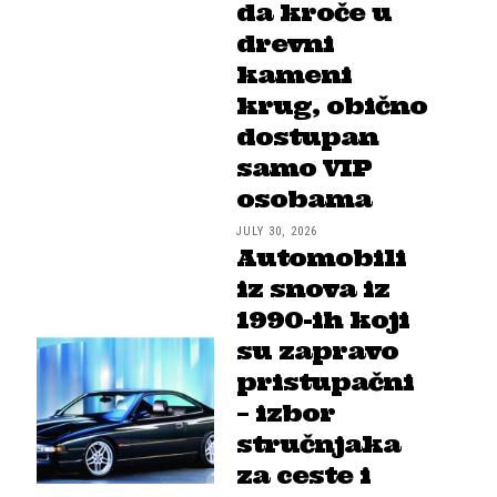
da kroče u
drevni
kameni
krug, obično
dostupan
samo VIP
osobama
JULY 30, 2026
Automobili
iz snova iz
1990-ih koji
su zapravo
pristupačni
– izbor
stručnjaka
za ceste i