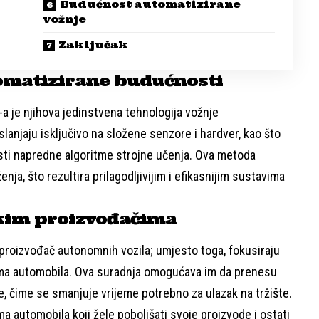
Budućnost automatizirane
vožnje
Zaključak
omatizirane budućnosti
 je njihova jedinstvena tehnologija vožnje
anjaju isključivo na složene senzore i hardver, kao što
isti napredne algoritme strojne učenja. Ova metoda
ja, što rezultira prilagodljivijim i efikasnijim sustavima
kim proizvođačima
proizvođač autonomnih vozila; umjesto toga, fokusiraju
ima automobila. Ova suradnja omogućava im da prenesu
, čime se smanjuje vrijeme potrebno za ulazak na tržište.
 automobila koji žele poboljšati svoje proizvode i ostati