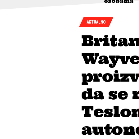
osobama
AKTUALNO
Britan
Wayve
proiz
da se 
Teslom
auton