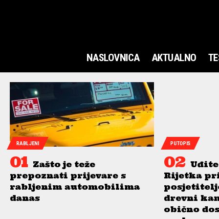
NASLOVNICA
AKTUALNO
TE
RABLJENI
PUTOPIS
Zašto je teže
Uđite
prepoznati prijevare s
Rijetka pr
rabljenim automobilima
posjetitel
danas
drevni ka
obično do