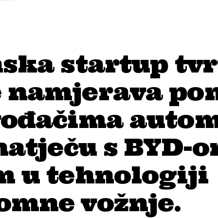
ska startup tv
 namjerava po
vođačima autom
natječu s BYD-o
 u tehnologiji
omne vožnje.