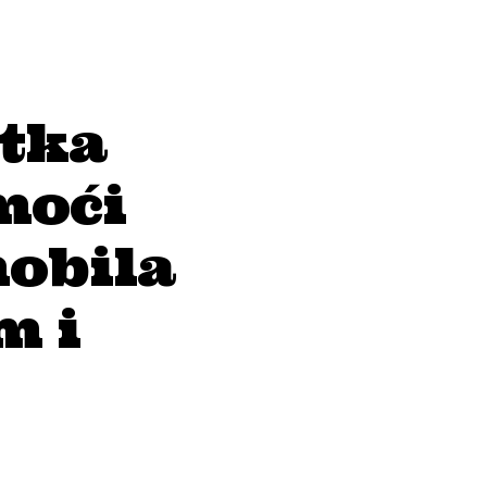
rtka
moći
obila
m i