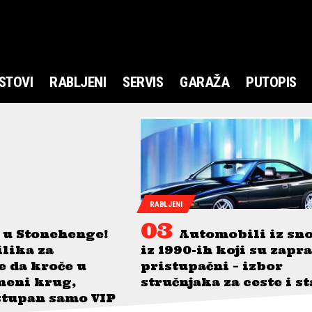
STOVI
RABLJENI
SERVIS
GARAŽA
PUTOPIS
RABLJENI
 u Stonehenge!
Automobili iz sn
ilika za
iz 1990-ih koji su zapr
je da kroče u
pristupačni – izbor
meni krug,
stručnjaka za ceste i s
stupan samo VIP