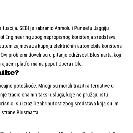
situacija. SEBI je zabranio Anmolu i Puneetu Jaggiju
sol Engineering zbog nepropisnog korištenja sredstava.
a putem zajmova za kupnju električnih automobila korištena
vi problemi doveli su u pitanje održivost Blusmarta, koji
irajućim platformama poput Ubera i Ole.
nike?
ačajne poteškoće. Mnogi su morali tražiti alternative u
nje tradicionalnih taksi usluga, koje ne pružaju istu
korisnici su izrazili zabrinutost zbog sredstava koja su im
d strane Blusmarta.