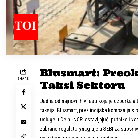
Blusmart: Preok
SHARE
Taksi Sektoru
Jedna od najnovijih vijesti koja je uzburkala 
taksija. Blusmart, prva indijska kompanija s
usluge u Delhi-NCR, ostavljajući putnike i vo
zabrane regulatorynog tijela SEBI za suosni
navodnog pronevjeravanja fondova.