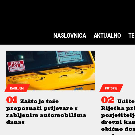
NASLOVNICA
AKTUALNO
TE
RABLJENI
PUTOPIS
Zašto je teže
Uđite
prepoznati prijevare s
Rijetka pr
rabljenim automobilima
posjetitel
danas
drevni ka
obično do