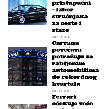
pristupačni
– izbor
stručnjaka
za ceste i
staze
JULY 30, 2026
Carvana
povećava
potražnju za
rabljenim
automobilima
do rekordnog
kvartala
JULY 30, 2026
Ferrari
očekuje veće