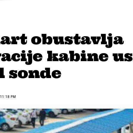
art obustavlja
acije kabine u
l sonde
 11:18 PM