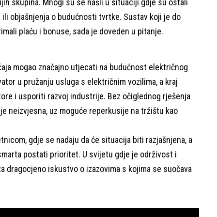
jih skupina. Mnogi su se našli u situaciji gdje su ostali
ili objašnjenja o budućnosti tvrtke. Sustav koji je do
imali plaću i bonuse, sada je doveden u pitanje.
lučaja mogao značajno utjecati na budućnost električnog
ovator u pružanju usluga s električnim vozilima, a kraj
ore i usporiti razvoj industrije. Bez očiglednog rješenja
je neizvjesna, uz moguće reperkusije na tržištu kao
tnicom, gdje se nadaju da će situacija biti razjašnjena, a
rta postati prioritet. U svijetu gdje je održivost i
uža dragocjeno iskustvo o izazovima s kojima se suočava