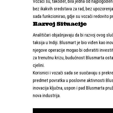
Vozači su, također, bila jedna od najpogođeni
bez ikakvih sredstava za rad, bez upozorenja 
sada funkcionirao, gdje su vozači redovito pr
Razvoj Situacije
Analitičari objašnjavaju da bi razvoj ovog s
taksija u Indiji. Blusmart je bio viđen kao in
njegove operacije mogao bi odvratiti investit
za trenutnu krizu, budućnost Blusmarta osta
cjelini.
Korisnici i vozači sada se suočavaju s prekre
predmet povratka u poslovne aktivnosti Blusma
inovacija ključna, uspon i pad Blusmarta pr
nova industrija.