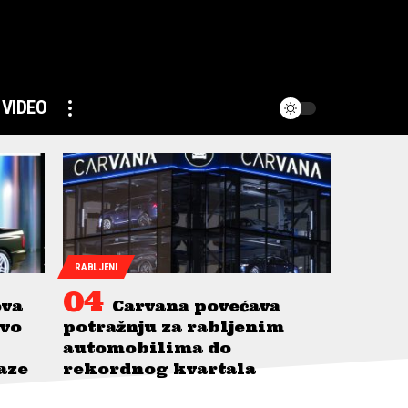
VIDEO
RABLJENI
ova
Carvana povećava
avo
potražnju za rabljenim
automobilima do
taze
rekordnog kvartala