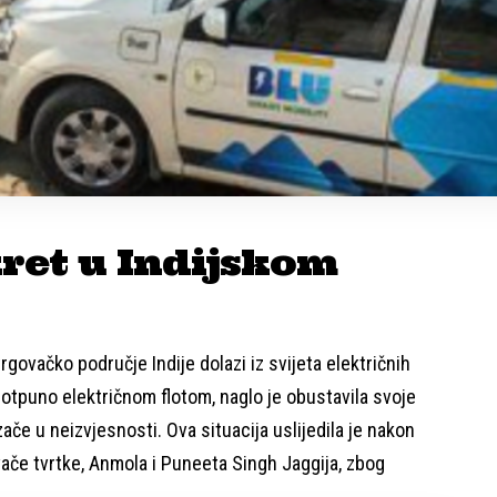
ret u Indijskom
trgovačko područje Indije dolazi iz svijeta električnih
 potpuno električnom flotom, naglo je obustavila svoje
zače u neizvjesnosti. Ova situacija uslijedila je nakon
vače tvrtke, Anmola i Puneeta Singh Jaggija, zbog