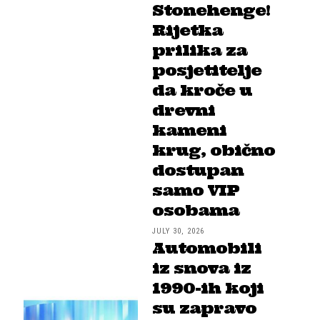
Stonehenge!
Rijetka
prilika za
posjetitelje
da kroče u
drevni
kameni
krug, obično
dostupan
samo VIP
osobama
JULY 30, 2026
Automobili
iz snova iz
1990-ih koji
su zapravo