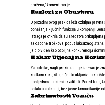
pružena," komentirao je.
Razlozi za Obustavu
U pozadini ovog prekida leži ozbiljna pravna 
obnašanje ključnih funkcija u kompaniji Gen
Istraga je otkrila da su sredstva prikupljen
za osobne troškove, poput luksuznog stana. O
je bio viđen kao ozbiljna konkurencija domin
Kakav Utjecaj na Koris
Za putnike, nagli prekid usluge izazvao je zn
kratkom roku, što je često uključivalo korište
dosljednost u cijeni i kvaliteti. Pored toga, 
ostala u aplikaciji, bez jasne komunikacije o
Zabrinutosti Vozača