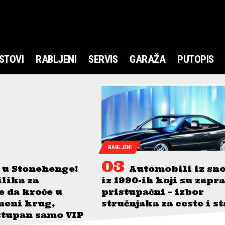
STOVI
RABLJENI
SERVIS
GARAŽA
PUTOPIS
RABLJENI
 u Stonehenge!
Automobili iz sn
ilika za
iz 1990-ih koji su zapr
je da kroče u
pristupačni – izbor
meni krug,
stručnjaka za ceste i s
stupan samo VIP