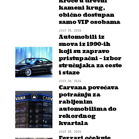
kroče u drevni
kameni krug,
obično dostupan
samo VIP osobama
JULY 30, 2026
Automobili iz
snova iz 1990-ih
koji su zapravo
pristupačni – izbor
stručnjaka za ceste
i staze
JULY 30, 2026
Carvana povećava
potražnju za
rabljenim
automobilima do
rekordnog
kvartala
JULY 30, 2026
Ferrari očekuje