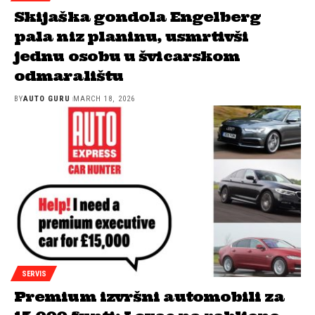
Skijaška gondola Engelberg
pala niz planinu, usmrtivši
jednu osobu u švicarskom
odmaralištu
BY
AUTO GURU
MARCH 18, 2026
SERVIS
Premium izvršni automobili za