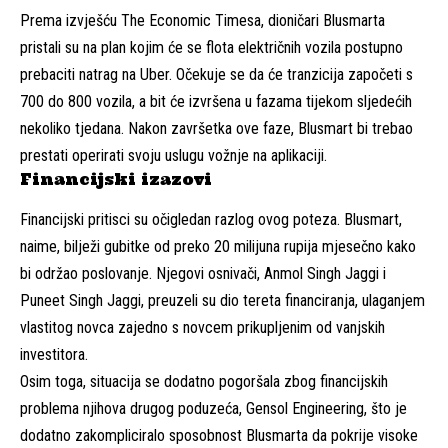
Prema izvješću The Economic Timesa, dioničari Blusmarta
pristali su na plan kojim će se flota električnih vozila postupno
prebaciti natrag na Uber. Očekuje se da će tranzicija započeti s
700 do 800 vozila, a bit će izvršena u fazama tijekom sljedećih
nekoliko tjedana. Nakon završetka ove faze, Blusmart bi trebao
prestati operirati svoju uslugu vožnje na aplikaciji.
Financijski izazovi
Financijski pritisci su očigledan razlog ovog poteza. Blusmart,
naime, bilježi gubitke od preko 20 milijuna rupija mjesečno kako
bi održao poslovanje. Njegovi osnivači, Anmol Singh Jaggi i
Puneet Singh Jaggi, preuzeli su dio tereta financiranja, ulaganjem
vlastitog novca zajedno s novcem prikupljenim od vanjskih
investitora.
Osim toga, situacija se dodatno pogoršala zbog financijskih
problema njihova drugog poduzeća, Gensol Engineering, što je
dodatno zakompliciralo sposobnost Blusmarta da pokrije visoke