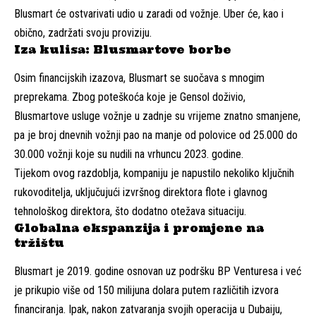
Blusmart će ostvarivati udio u zaradi od vožnje. Uber će, kao i
obično, zadržati svoju proviziju.
Iza kulisa: Blusmartove borbe
Osim financijskih izazova, Blusmart se suočava s mnogim
preprekama. Zbog poteškoća koje je Gensol doživio,
Blusmartove usluge vožnje u zadnje su vrijeme znatno smanjene,
pa je broj dnevnih vožnji pao na manje od polovice od 25.000 do
30.000 vožnji koje su nudili na vrhuncu 2023. godine.
Tijekom ovog razdoblja, kompaniju je napustilo nekoliko ključnih
rukovoditelja, uključujući izvršnog direktora flote i glavnog
tehnološkog direktora, što dodatno otežava situaciju.
Globalna ekspanzija i promjene na
tržištu
Blusmart je 2019. godine osnovan uz podršku BP Venturesa i već
je prikupio više od 150 milijuna dolara putem različitih izvora
financiranja. Ipak, nakon zatvaranja svojih operacija u Dubaiju,