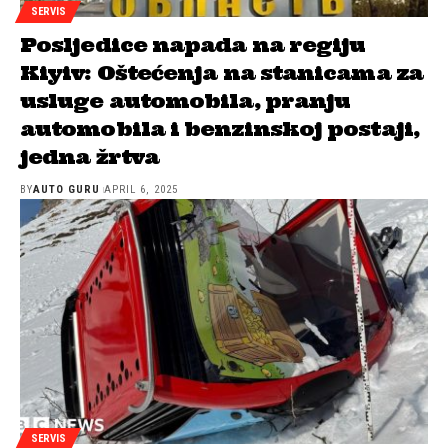
SERVIS
Posljedice napada na regiju
Kiyiv: Oštećenja na stanicama za
usluge automobila, pranju
automobila i benzinskoj postaji,
jedna žrtva
BY
AUTO GURU
APRIL 6, 2025
SERVIS