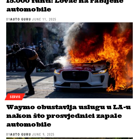
15.000 funti: Lovac na rabljene
automobile
BY
AUTO GURU
JUNE 11, 2025
SERVIS
Waymo obustavlja uslugu u LA-u
nakon što prosvjednici zapale
automobile
BY
AUTO GURU
JUNE 9, 2025