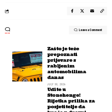
Leave a Comment
Zašto je teže
prepoznati
prijevare s
rabljenim
automobilima
danas
JULY 30, 2026
Uđite u
Stonehenge!
Rijetka prilika za
posjetitelje da