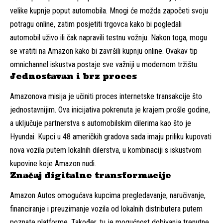
velike kupnje poput automobila. Mnogi će možda započeti svoju
potragu online, zatim posjetiti trgovca kako bi pogledali
automobil uživo ili čak napravili testnu vožnju. Nakon toga, mogu
se vratiti na Amazon kako bi završili kupnju online. Ovakav tip
omnichannel iskustva postaje sve važniji u modernom tržištu.
Jednostavan i brz proces
Amazonova misija je učiniti proces internetske transakcije što
jednostavnijim. Ova inicijativa pokrenuta je krajem prošle godine,
a uključuje partnerstva s automobilskim dilerima kao što je
Hyundai. Kupci u 48 američkih gradova sada imaju priliku kupovati
nova vozila putem lokalnih dilerstva, u kombinaciji s iskustvom
kupovine koje Amazon nudi.
Značaj digitalne transformacije
Amazon Autos omogućava kupcima pregledavanje, naručivanje,
financiranje i preuzimanje vozila od lokalnih distributera putem
poznate platforme. Također, tu je mogućnost dobivanja trenutne