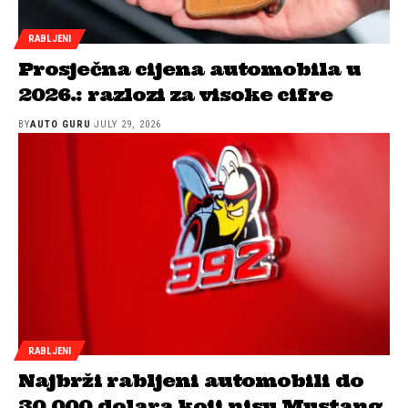
RABLJENI
Prosječna cijena automobila u
2026.: razlozi za visoke cifre
BY
AUTO GURU
JULY 29, 2026
RABLJENI
Najbrži rabljeni automobili do
30.000 dolara koji nisu Mustang