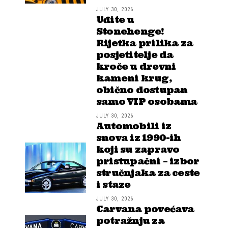
JULY 30, 2026
Uđite u
Stonehenge!
Rijetka prilika za
posjetitelje da
kroče u drevni
kameni krug,
obično dostupan
samo VIP osobama
JULY 30, 2026
Automobili iz
snova iz 1990-ih
koji su zapravo
pristupačni – izbor
stručnjaka za ceste
i staze
JULY 30, 2026
Carvana povećava
potražnju za