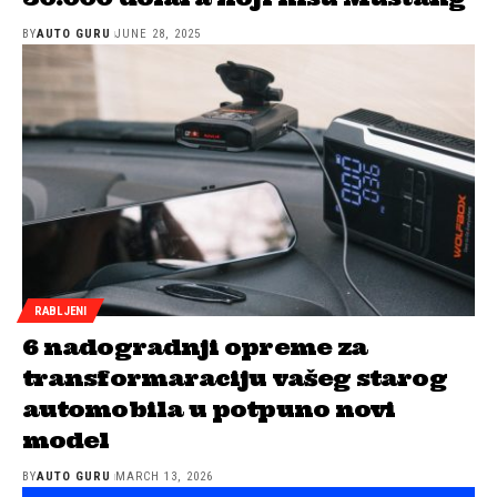
BY
AUTO GURU
JUNE 28, 2025
RABLJENI
6 nadogradnji opreme za
transformaraciju vašeg starog
automobila u potpuno novi
model
BY
AUTO GURU
MARCH 13, 2026