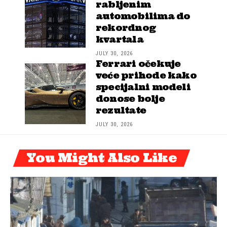
rabljenim
automobilima do
rekordnog
kvartala
JULY 30, 2026
Ferrari očekuje
veće prihode kako
specijalni modeli
donose bolje
rezultate
JULY 30, 2026
You Might Also Like