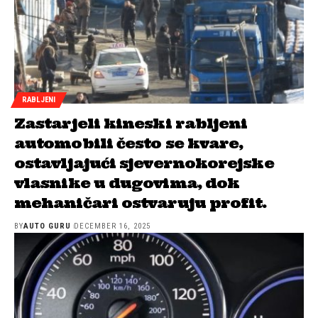
RABLJENI
Zastarjeli kineski rabljeni
automobili često se kvare,
ostavljajući sjevernokorejske
vlasnike u dugovima, dok
mehaničari ostvaruju profit.
BY
AUTO GURU
DECEMBER 16, 2025