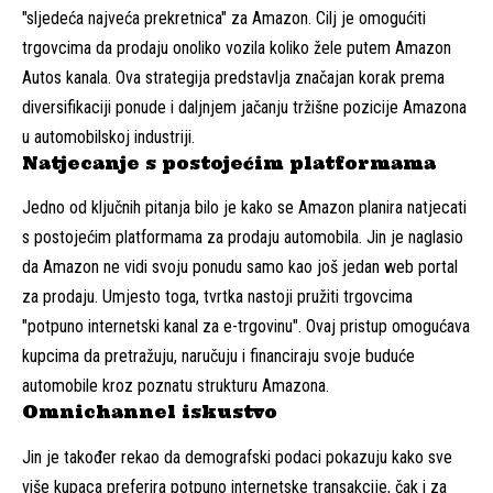
"sljedeća najveća prekretnica" za Amazon. Cilj je omogućiti
trgovcima da prodaju onoliko vozila koliko žele putem Amazon
Autos kanala. Ova strategija predstavlja značajan korak prema
diversifikaciji ponude i daljnjem jačanju tržišne pozicije Amazona
u automobilskoj industriji.
Natjecanje s postojećim platformama
Jedno od ključnih pitanja bilo je kako se Amazon planira natjecati
s postojećim platformama za prodaju automobila. Jin je naglasio
da Amazon ne vidi svoju ponudu samo kao još jedan web portal
za prodaju. Umjesto toga, tvrtka nastoji pružiti trgovcima
"potpuno internetski kanal za e-trgovinu". Ovaj pristup omogućava
kupcima da pretražuju, naručuju i financiraju svoje buduće
automobile kroz poznatu strukturu Amazona.
Omnichannel iskustvo
Jin je također rekao da demografski podaci pokazuju kako sve
više kupaca preferira potpuno internetske transakcije, čak i za