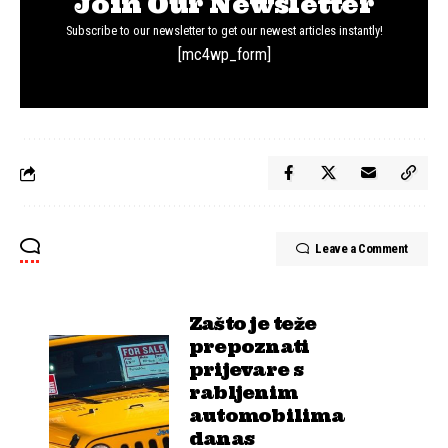
Join Our Newsletter
Subscribe to our newsletter to get our newest articles instantly!
[mc4wp_form]
Leave a Comment
Zašto je teže
prepoznati
prijevare s
rabljenim
automobilima
danas