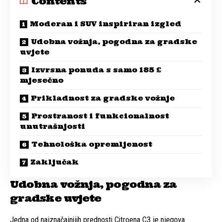
Contents
Moderan i SUV inspiriran izgled
Udobna vožnja, pogodna za gradske
uvjete
Izvrsna ponuda s samo 185 £
mjesečno
Prikladnost za gradske vožnje
Prostranost i funkcionalnost
unutrašnjosti
Tehnološka opremljenost
Zaključak
Udobna vožnja, pogodna za
gradske uvjete
Jedna od najznačajnijih prednosti Citroena C3 je njegova