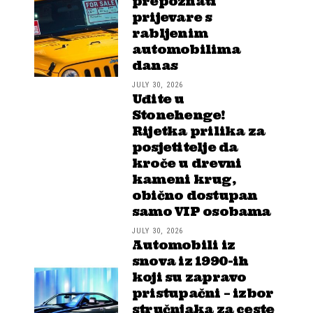
prepoznati
prijevare s
rabljenim
automobilima
danas
JULY 30, 2026
Uđite u
Stonehenge!
Rijetka prilika za
posjetitelje da
kroče u drevni
kameni krug,
obično dostupan
samo VIP osobama
JULY 30, 2026
Automobili iz
snova iz 1990-ih
koji su zapravo
pristupačni – izbor
stručnjaka za ceste