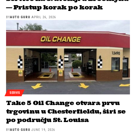
— Pristup korak po korak
BY
AUTO GURU
APRIL 26, 2026
SERVIS
Take 5 Oil Change otvara prvu
trgovinu u Chesterfieldu, širi se
po području St. Louisa
BY
AUTO GURU
JUNE 19, 2026