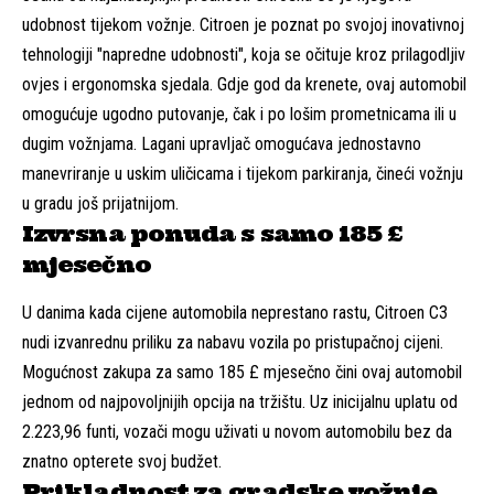
udobnost tijekom vožnje. Citroen je poznat po svojoj inovativnoj
tehnologiji "napredne udobnosti", koja se očituje kroz prilagodljiv
ovjes i ergonomska sjedala. Gdje god da krenete, ovaj automobil
omogućuje ugodno putovanje, čak i po lošim prometnicama ili u
dugim vožnjama. Lagani upravljač omogućava jednostavno
manevriranje u uskim uličicama i tijekom parkiranja, čineći vožnju
u gradu još prijatnijom.
Izvrsna ponuda s samo 185 £
mjesečno
U danima kada cijene automobila neprestano rastu, Citroen C3
nudi izvanrednu priliku za nabavu vozila po pristupačnoj cijeni.
Mogućnost zakupa za samo 185 £ mjesečno čini ovaj automobil
jednom od najpovoljnijih opcija na tržištu. Uz inicijalnu uplatu od
2.223,96 funti, vozači mogu uživati u novom automobilu bez da
znatno opterete svoj budžet.
Prikladnost za gradske vožnje