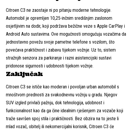
Citroen C3 ne zaostaje ni po pitanju moderne tehnologije.
Automobil je opremljen 10,25-inčnim središnjim zaslonom
osjetljivim na dodir, koji podržava bežične veze s Apple CarPlay i
Android Auto sustavima. Ove mogućnosti omogućuju vozačima da
jednostavno povežu svoje pametne telefone s vozilom, što
povećava praktičnost i zabavu tijekom vožnje. Uz to, sistem
stražnjih senzora za parkiranje i razni asistencijski sustavi
pridonose sigurnosti i udobnosti tijekom vožnje.
Zaključak
Citroen C3 se ističe kao moderan i povoljan urban automobil s
mnoštvom prednosti za svakodnevnu vožnju u gradu. Njegov
SUV izgled privlači pažnju, dok tehnologija, udobnost i
funkcionalnost kao da ga čine idealnim rješenjem za vozače koji
traže savršen spoj stila i praktičnosti. Bez obzira na to jeste li
mlad vozač, obitelj ili nekomercijalni korisnik, Citroen C3 će