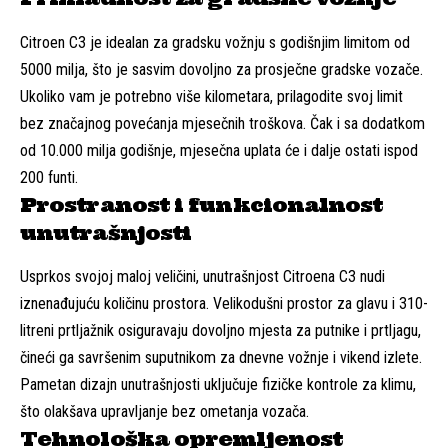
Citroen C3 je idealan za gradsku vožnju s godišnjim limitom od
5000 milja, što je sasvim dovoljno za prosječne gradske vozače.
Ukoliko vam je potrebno više kilometara, prilagodite svoj limit
bez značajnog povećanja mjesečnih troškova. Čak i sa dodatkom
od 10.000 milja godišnje, mjesečna uplata će i dalje ostati ispod
200 funti.
Prostranost i funkcionalnost
unutrašnjosti
Usprkos svojoj maloj veličini, unutrašnjost Citroena C3 nudi
iznenađujuću količinu prostora. Velikodušni prostor za glavu i 310-
litreni prtljažnik osiguravaju dovoljno mjesta za putnike i prtljagu,
čineći ga savršenim suputnikom za dnevne vožnje i vikend izlete.
Pametan dizajn unutrašnjosti uključuje fizičke kontrole za klimu,
što olakšava upravljanje bez ometanja vozača.
Tehnološka opremljenost