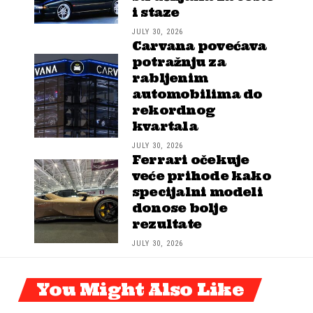
i staze
JULY 30, 2026
Carvana povećava
potražnju za
rabljenim
automobilima do
rekordnog
kvartala
JULY 30, 2026
Ferrari očekuje
veće prihode kako
specijalni modeli
donose bolje
rezultate
JULY 30, 2026
You Might Also Like