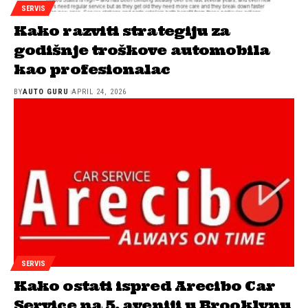
SERVIS
Kako razviti strategiju za
godišnje troškove automobila
kao profesionalac
BY
AUTO GURU
APRIL 24, 2026
SERVIS
Kako ostati ispred Arecibo Car
Service na 5. aveniji u Brooklynu