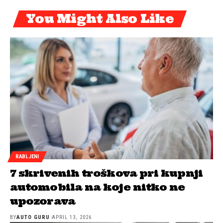
You Might Also Like
RABLJENI
7 skrivenih troškova pri kupnji
automobila na koje nitko ne
upozorava
BY
AUTO GURU
APRIL 13, 2026