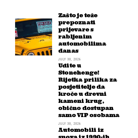
Zašto je teže
prepoznati
prijevare s
rabljenim
automobilima
danas
JULY 30, 2026
Uđite u
Stonehenge!
Rijetka prilika za
posjetitelje da
kroče u drevni
kameni krug,
obično dostupan
samo VIP osobama
JULY 30, 2026
Automobili iz
snova iz 1990-ih