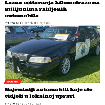
Lažna očitavanja kilometraže na
milijunima rabljenih
automobila
BY
AUTO GURU
DECEMBER 27, 2025
RABLJENI
Najčudniji automobili koje ste
vidjeli u lokalnoj upravi
BY
AUTO GURU
JUNE 2, 2025