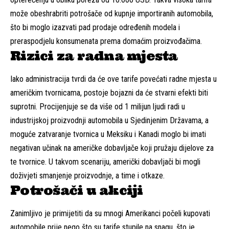
može obeshrabriti potrošače od kupnje importiranih automobila,
što bi moglo izazvati pad prodaje određenih modela i
preraspodjelu konsumenata prema domaćim proizvođačima.
Rizici za radna mjesta
Iako administracija tvrdi da će ove tarife povećati radne mjesta u
američkim tvornicama, postoje bojazni da će stvarni efekti biti
suprotni. Procijenjuje se da više od 1 milijun ljudi radi u
industrijskoj proizvodnji automobila u Sjedinjenim Državama, a
moguće zatvaranje tvornica u Meksiku i Kanadi moglo bi imati
negativan učinak na američke dobavljače koji pružaju dijelove za
te tvornice. U takvom scenariju, američki dobavljači bi mogli
doživjeti smanjenje proizvodnje, a time i otkaze.
Potrošači u akciji
Zanimljivo je primijetiti da su mnogi Amerikanci počeli kupovati
automobile prije nego što su tarife stupile na snagu, što je