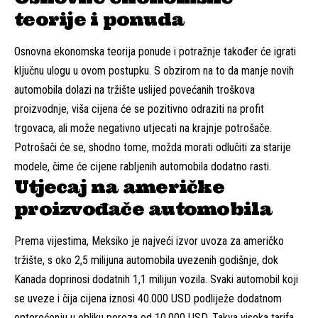
teorije i ponuda
Osnovna ekonomska teorija ponude i potražnje također će igrati
ključnu ulogu u ovom postupku. S obzirom na to da manje novih
automobila dolazi na tržište uslijed povećanih troškova
proizvodnje, viša cijena će se pozitivno odraziti na profit
trgovaca, ali može negativno utjecati na krajnje potrošače.
Potrošači će se, shodno tome, možda morati odlučiti za starije
modele, čime će cijene rabljenih automobila dodatno rasti.
Utjecaj na američke
proizvođače automobila
Prema vijestima, Meksiko je najveći izvor uvoza za američko
tržište, s oko 2,5 milijuna automobila uvezenih godišnje, dok
Kanada doprinosi dodatnih 1,1 milijun vozila. Svaki automobil koji
se uveze i čija cijena iznosi 40.000 USD podliježe dodatnom
opterećenju u obliku poreza od 10.000 USD. Takva visoka tarifa