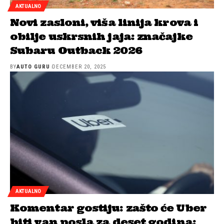
AKTUALNO
Novi zasloni, viša linija krova i
obilje uskrsnih jaja: značajke
Subaru Outback 2026
BY
AUTO GURU
DECEMBER 20, 2025
AKTUALNO
Komentar gostiju: zašto će Uber
biti van posla za deset godina: