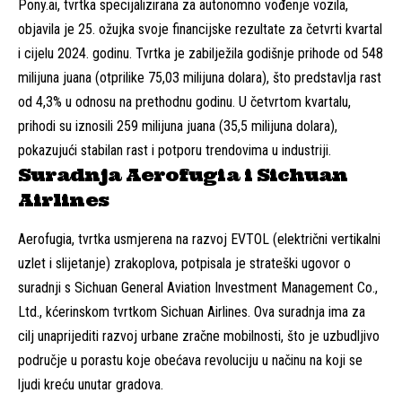
Pony.ai, tvrtka specijalizirana za autonomno vođenje vozila,
objavila je 25. ožujka svoje financijske rezultate za četvrti kvartal
i cijelu 2024. godinu. Tvrtka je zabilježila godišnje prihode od 548
milijuna juana (otprilike 75,03 milijuna dolara), što predstavlja rast
od 4,3% u odnosu na prethodnu godinu. U četvrtom kvartalu,
prihodi su iznosili 259 milijuna juana (35,5 milijuna dolara),
pokazujući stabilan rast i potporu trendovima u industriji.
Suradnja Aerofugia i Sichuan
Airlines
Aerofugia, tvrtka usmjerena na razvoj EVTOL (električni vertikalni
uzlet i slijetanje) zrakoplova, potpisala je strateški ugovor o
suradnji s Sichuan General Aviation Investment Management Co.,
Ltd., kćerinskom tvrtkom Sichuan Airlines. Ova suradnja ima za
cilj unaprijediti razvoj urbane zračne mobilnosti, što je uzbudljivo
područje u porastu koje obećava revoluciju u načinu na koji se
ljudi kreću unutar gradova.