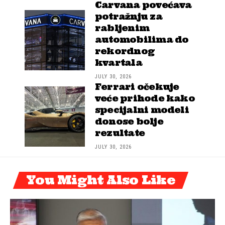
Carvana povećava
potražnju za
rabljenim
automobilima do
rekordnog
kvartala
JULY 30, 2026
Ferrari očekuje
veće prihode kako
specijalni modeli
donose bolje
rezultate
JULY 30, 2026
You Might Also Like