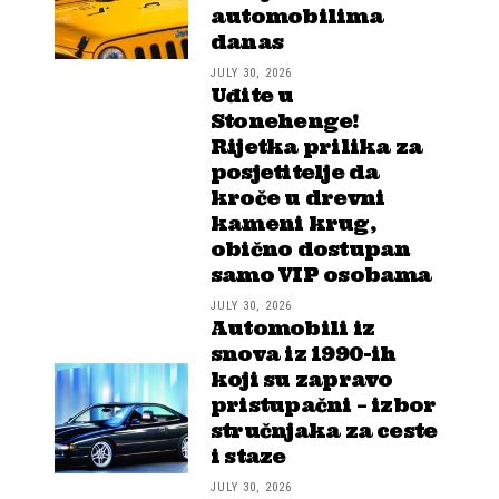
automobilima
danas
JULY 30, 2026
Uđite u
Stonehenge!
Rijetka prilika za
posjetitelje da
kroče u drevni
kameni krug,
obično dostupan
samo VIP osobama
JULY 30, 2026
Automobili iz
snova iz 1990-ih
koji su zapravo
pristupačni – izbor
stručnjaka za ceste
i staze
JULY 30, 2026