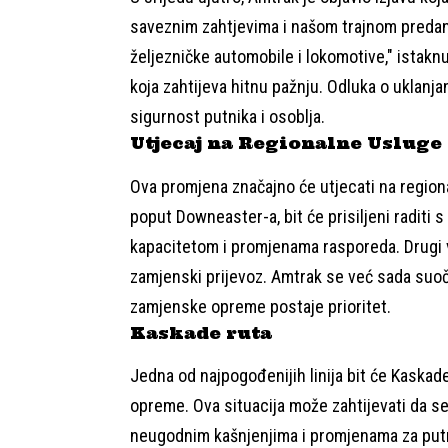
saveznim zahtjevima i našom trajnom predan
željezničke automobile i lokomotive," istaknu
koja zahtijeva hitnu pažnju. Odluka o uklanj
sigurnost putnika i osoblja.
Utjecaj na Regionalne Usluge
Ova promjena značajno će utjecati na regiona
poput Downeaster-a, bit će prisiljeni raditi
kapacitetom i promjenama rasporeda. Drugi vl
zamjenski prijevoz. Amtrak se već sada suoča
zamjenske opreme postaje prioritet.
Kaskade ruta
Jedna od najpogođenijih linija bit će Kaskade
opreme. Ova situacija može zahtijevati da se
neugodnim kašnjenjima i promjenama za put