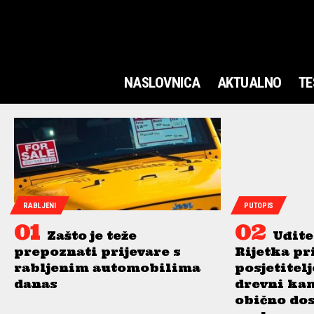
NASLOVNICA
AKTUALNO
TE
RABLJENI
PUTOPIS
Zašto je teže
Uđite
prepoznati prijevare s
Rijetka pr
rabljenim automobilima
posjetitel
danas
drevni ka
obično do