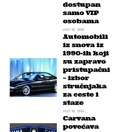
dostupan
samo VIP
osobama
JULY 30, 2026
Automobili
iz snova iz
1990-ih koji
su zapravo
pristupačni
– izbor
stručnjaka
za ceste i
staze
JULY 30, 2026
Carvana
povećava