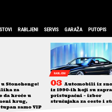
STOVI
RABLJENI
SERVIS
GARAŽA
PUTOPIS
RABLJENI
 u Stonehenge!
Automobili iz sn
ilika za
iz 1990-ih koji su zapr
je da kroče u
pristupačni – izbor
meni krug,
stručnjaka za ceste i s
stupan samo VIP