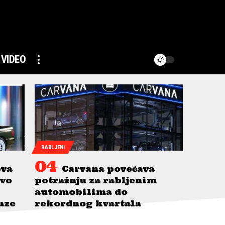
VIDEO
RABLJENI
ova
Carvana povećava
avo
potražnju za rabljenim
automobilima do
taze
rekordnog kvartala