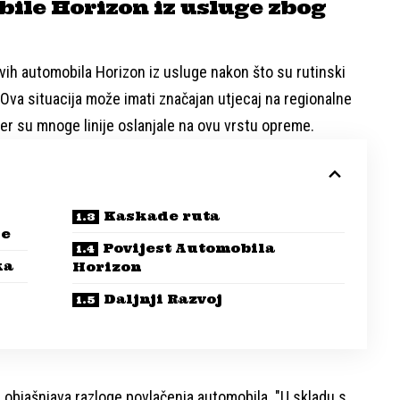
ile Horizon iz usluge zbog
vih automobila Horizon iz usluge nakon što su rutinski
a. Ova situacija može imati značajan utjecaj na regionalne
jer su mnoge linije oslanjale na ovu vrstu opreme.
Kaskade ruta
je
Povijest Automobila
ka
Horizon
Daljnji Razvoj
ja objašnjava razloge povlačenja automobila. "U skladu s