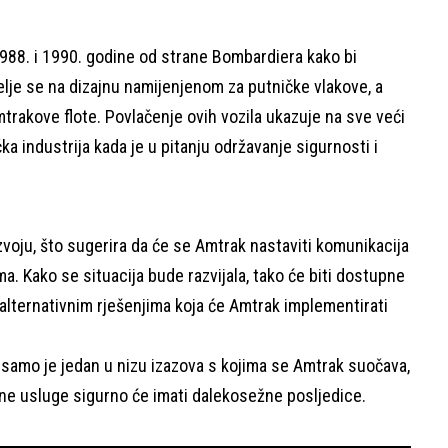
988. i 1990. godine od strane Bombardiera kako bi
elje se na dizajnu namijenjenom za putničke vlakove, a
trakove flote. Povlačenje ovih vozila ukazuje na sve veći
a industrija kada je u pitanju održavanje sigurnosti i
razvoju, što sugerira da će se Amtrak nastaviti komunikacija
ma. Kako se situacija bude razvijala, tako će biti dostupne
 alternativnim rješenjima koja će Amtrak implementirati
samo je jedan u nizu izazova s kojima se Amtrak suočava,
alne usluge sigurno će imati dalekosežne posljedice.