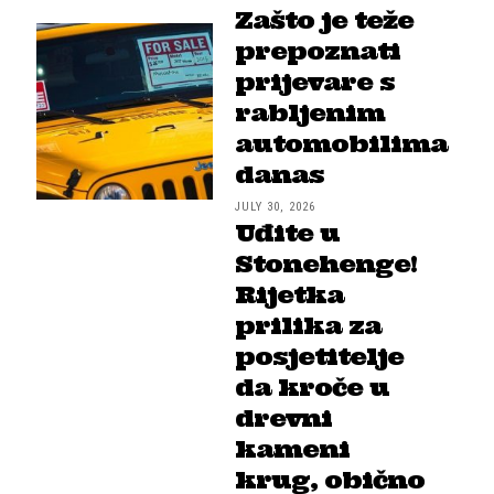
Zašto je teže
prepoznati
prijevare s
rabljenim
automobilima
danas
JULY 30, 2026
Uđite u
Stonehenge!
Rijetka
prilika za
posjetitelje
da kroče u
drevni
kameni
krug, obično