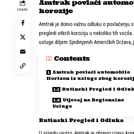
Amtrak povlači automob
korozije
SHARE
Amtrak je donio važnu odluku o povlačenju s
pregledi otkrili koroziju u nekoliko tih vozil
usluge diljem Sjedinjenih Američkih Država, 
Contents
Amtrak povlači automobile
Horizon iz usluge zbog korozi
Rutinski Pregled i Odlu
Utjecaj na Regionalne
Usluge
Rutinski Pregled i Odluka
U srijedu ujutro, Amtrak je objavio izjavu ko