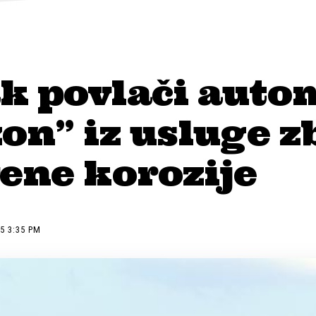
k povlači auto
on” iz usluge z
ene korozije
5 3:35 PM