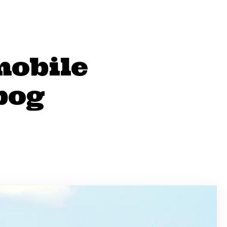
mobile
bog