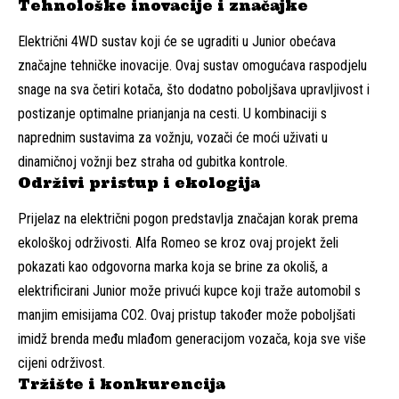
Tehnološke inovacije i značajke
Električni 4WD sustav koji će se ugraditi u Junior obećava
značajne tehničke inovacije. Ovaj sustav omogućava raspodjelu
snage na sva četiri kotača, što dodatno poboljšava upravljivost i
postizanje optimalne prianjanja na cesti. U kombinaciji s
naprednim sustavima za vožnju, vozači će moći uživati u
dinamičnoj vožnji bez straha od gubitka kontrole.
Održivi pristup i ekologija
Prijelaz na električni pogon predstavlja značajan korak prema
ekološkoj održivosti. Alfa Romeo se kroz ovaj projekt želi
pokazati kao odgovorna marka koja se brine za okoliš, a
elektrificirani Junior može privući kupce koji traže automobil s
manjim emisijama CO2. Ovaj pristup također može poboljšati
imidž brenda među mlađom generacijom vozača, koja sve više
cijeni održivost.
Tržište i konkurencija