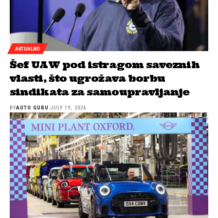
AKTUALNO
Šef UAW pod istragom saveznih
vlasti, što ugrožava borbu
sindikata za samoupravljanje
BY
AUTO GURU
JULY 19, 2026