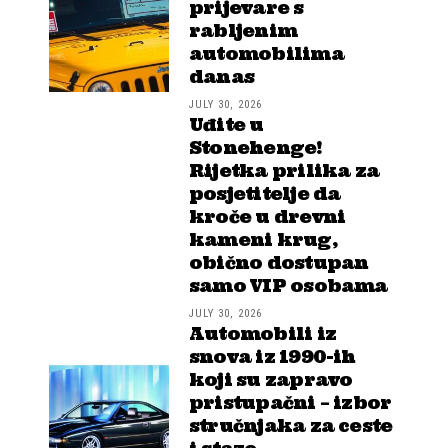
prijevare s
rabljenim
automobilima
danas
JULY 30, 2026
Uđite u
Stonehenge!
Rijetka prilika za
posjetitelje da
kroče u drevni
kameni krug,
obično dostupan
samo VIP osobama
JULY 30, 2026
Automobili iz
snova iz 1990-ih
koji su zapravo
pristupačni – izbor
stručnjaka za ceste