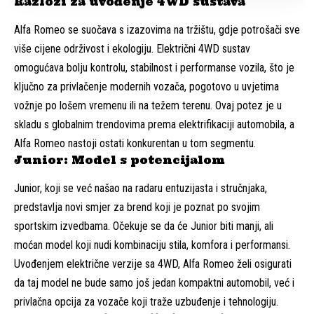
Razlozi za uvođenje 4WD sustava
Alfa Romeo se suočava s izazovima na tržištu, gdje potrošači sve
više cijene održivost i ekologiju. Električni 4WD sustav
omogućava bolju kontrolu, stabilnost i performanse vozila, što je
ključno za privlačenje modernih vozača, pogotovo u uvjetima
vožnje po lošem vremenu ili na težem terenu. Ovaj potez je u
skladu s globalnim trendovima prema elektrifikaciji automobila, a
Alfa Romeo nastoji ostati konkurentan u tom segmentu.
Junior: Model s potencijalom
Junior, koji se već našao na radaru entuzijasta i stručnjaka,
predstavlja novi smjer za brend koji je poznat po svojim
sportskim izvedbama. Očekuje se da će Junior biti manji, ali
moćan model koji nudi kombinaciju stila, komfora i performansi.
Uvođenjem električne verzije sa 4WD, Alfa Romeo želi osigurati
da taj model ne bude samo još jedan kompaktni automobil, već i
privlačna opcija za vozače koji traže uzbuđenje i tehnologiju.