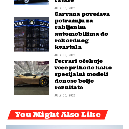
i staze
JULY 30, 2026
Carvana povećava
potražnju za
rabljenim
automobilima do
rekordnog
kvartala
JULY 30, 2026
Ferrari očekuje
veće prihode kako
specijalni modeli
donose bolje
rezultate
JULY 30, 2026
You Might Also Like