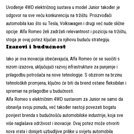
Uvođenje 4WD električnog sustava u model Junior također je
odgovor na sve veću konkurenciju na tržištu. Proizvođači
automobila kao što su Tesla, Volkswagen i drugi već nude slične
opcije. Alfa Romeo želi zadržati relevantnost i poziciju na tržištu,
stoga je ovaj potez ključan za njihovu buduću strategiju.
Izazovi i budućnost
Iako je ova inovacija obećavajuća, Alfa Romeo će se suočiti s
nizom izazova, uključujući razvoj infrastrukture za punjenje i
prilagodbu potrošača na nove tehnologije. S obzirom na brzinu
tehnoloških promjena, ključno će biti da brend ostane fleksibilan i
spreman na prilagodbe u budućnosti.
Alfa Romeo s električnim 4WD sustavom za Junior ne samo da
obnavlja svoju ponudu, već također nastoji povezati bogatu
povijest brenda s budućnošću automobilske industrije, koja sve
više naglašava održivost i inovacije. Ovaj potez može otvoriti
nova vrata i donijeti uzbudljive prilike u svijetu automobila.