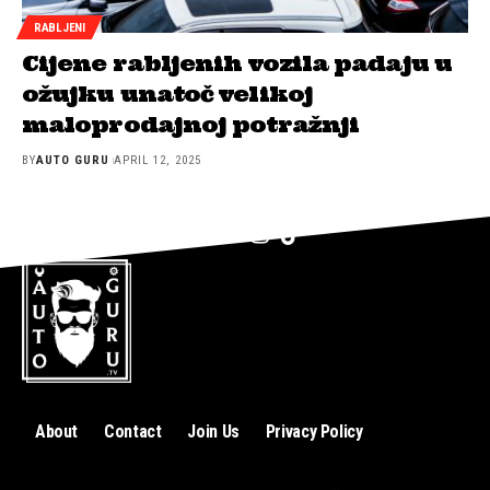
RABLJENI
Cijene rabljenih vozila padaju u
ožujku unatoč velikoj
maloprodajnoj potražnji
BY
AUTO GURU
APRIL 12, 2025
About
Contact
Join Us
Privacy Policy