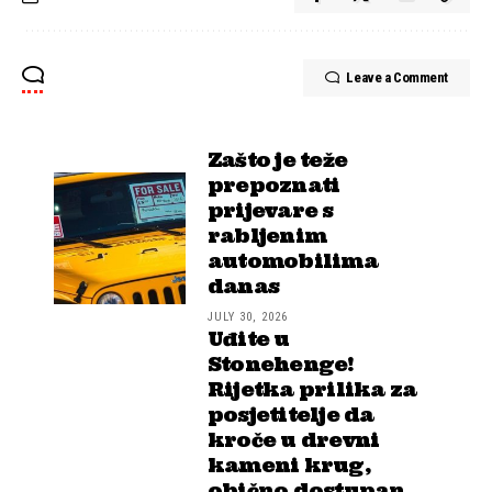
Leave a Comment
Zašto je teže
prepoznati
prijevare s
rabljenim
automobilima
danas
JULY 30, 2026
Uđite u
Stonehenge!
Rijetka prilika za
posjetitelje da
kroče u drevni
kameni krug,
obično dostupan