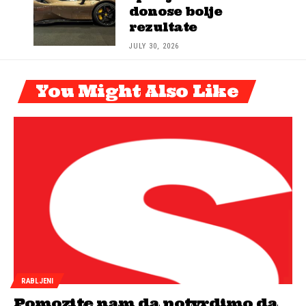
donose bolje
rezultate
JULY 30, 2026
You Might Also Like
RABLJENI
Pomozite nam da potvrdimo da