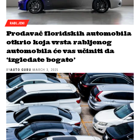
RABLJENI
Prodavač floridskih automobila
otkrio koja vrsta rabljenog
automobila će vas učiniti da
‘izgledate bogato’
BY
AUTO GURU
MARCH 3, 2025