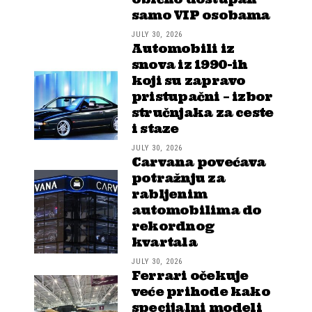
samo VIP osobama
JULY 30, 2026
Automobili iz
snova iz 1990-ih
koji su zapravo
pristupačni – izbor
stručnjaka za ceste
i staze
JULY 30, 2026
Carvana povećava
potražnju za
rabljenim
automobilima do
rekordnog
kvartala
JULY 30, 2026
Ferrari očekuje
veće prihode kako
specijalni modeli