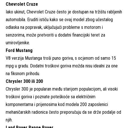
Chevrolet Cruze
Iako ukinut, Chevrolet Cruze često je dostupan na tržištu rabljenih
automobila. Eruditi ističu kako se ovaj model zbog učestalog
odlaska na popravak, uključujući probleme s motorom i
senzorima, može pretvoriti u dodatni financijski teret za
umirovljenike.
Ford Mustang
V8 verzija Mustanga troši puno goriva, s ocjenom od samo 15
mpg u gradu. Dodatni troškovi goriva možda nisu idealni za one
na fiksnom prihodu.
Chrysler 300 ili 200
Chrysler 300 je popularan među starijom populacijom, ali visoki
troškovi goriva i poznate poteškoće sa električnim
komponentama i prijenosima kod modela 200 zaposlenici
mehaničarskih radionica često preporučuju da se drže podalje od
njih.
Land Rover Range Rover