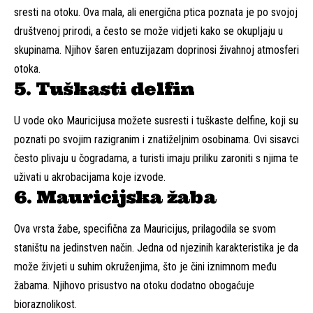
sresti na otoku. Ova mala, ali energična ptica poznata je po svojoj
društvenoj prirodi, a često se može vidjeti kako se okupljaju u
skupinama. Njihov šaren entuzijazam doprinosi živahnoj atmosferi
otoka.
5. Tuškasti delfin
U vode oko Mauricijusa možete susresti i tuškaste delfine, koji su
poznati po svojim razigranim i znatiželjnim osobinama. Ovi sisavci
često plivaju u čogradama, a turisti imaju priliku zaroniti s njima te
uživati u akrobacijama koje izvode.
6. Mauricijska žaba
Ova vrsta žabe, specifična za Mauricijus, prilagodila se svom
staništu na jedinstven način. Jedna od njezinih karakteristika je da
može živjeti u suhim okruženjima, što je čini iznimnom među
žabama. Njihovo prisustvo na otoku dodatno obogaćuje
bioraznolikost.