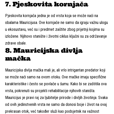
7. Pjeskovita kornjača
Pjeskovita kornjača jedna je od vrsta koja se može naći na
obalama Mauricijusa. Ove kornjače ne samo da igraju važnu ulogu
u ekosustavu, već su i predmet zaštite zbog prijetnji kojima su
izložene. Njihovo stanište i životni ciklus ključni su za održavanje
zdrave obale.
8. Mauricijska divlja
mačka
Mauricijska divlja mačka mali je, ali vrlo intrigantan predator koji
se može naći samo na ovom otoku. Ove mačke imaju specifične
karakteristike i često se povlače u šumu. Kako bi se zaštitila ova
vrsta, pokrenuti su projekti rehabilitacije njihovih staništa.
Mauricijus je pravi raj za ljubitelje prirode i divljih životinja. Svaka
od ovih jedinstvenih vrsta ne samo da donosi boje i život na ovaj
prekrasan otok, već također služi kao podsjetnik na važnost