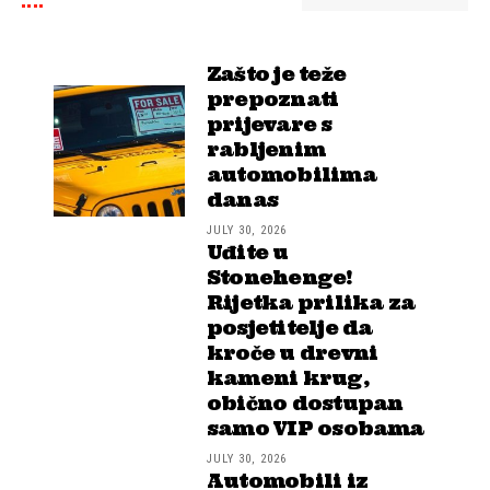
Zašto je teže
prepoznati
prijevare s
rabljenim
automobilima
danas
JULY 30, 2026
Uđite u
Stonehenge!
Rijetka prilika za
posjetitelje da
kroče u drevni
kameni krug,
obično dostupan
samo VIP osobama
JULY 30, 2026
Automobili iz