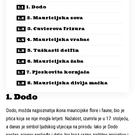
1. Dodo
2. Mauricijska sova
3. Cuvierova frizura
4. Mauricijska vrabac
5. Tuškasti delfin
6. Mauricijska žaba
7. Pjeskovita kornjača
8. Mauricijska divlja mačka
1. Dodo
Dodo, možda najpoznatija ikona mauricijske flore i faune, bio je
ptica koja se nije mogla letjeti. Nažalost, izumrla je u 17. stoljeću,
a danas je simbol ljudskog utjecaja na prirodu. Iako je Dodo
nestao, njegov nasljeđe i dalje živi kroz razne zaštitne inicijative i