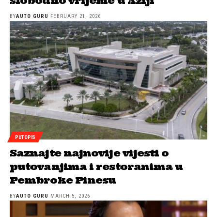
slobodno vrijeme u Aziji
BY
AUTO GURU
FEBRUARY 21, 2026
PUTOPIS
Saznajte najnovije vijesti o
putovanjima i restoranima u
Pembroke Pinesu
BY
AUTO GURU
MARCH 5, 2026