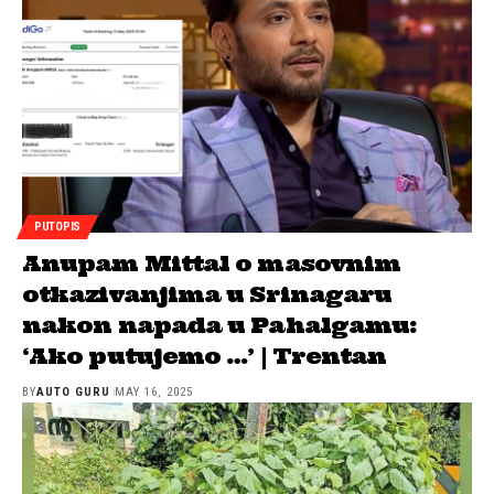
PUTOPIS
Anupam Mittal o masovnim
otkazivanjima u Srinagaru
nakon napada u Pahalgamu:
‘Ako putujemo …’ | Trentan
BY
AUTO GURU
MAY 16, 2025