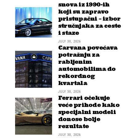
snova iz 1990-ih
koji su zapravo
pristupačni – izbor
stručnjaka za ceste
i staze
JULY 30, 2026
Carvana povećava
potražnju za
rabljenim
automobilima do
rekordnog
kvartala
JULY 30, 2026
Ferrari očekuje
veće prihode kako
specijalni modeli
donose bolje
rezultate
JULY 30, 2026