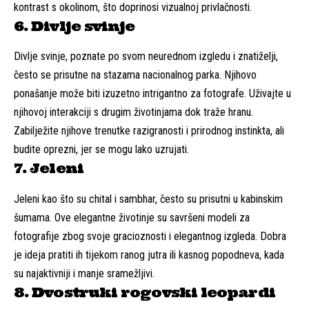
kontrast s okolinom, što doprinosi vizualnoj privlačnosti.
6. Divlje svinje
Divlje svinje, poznate po svom neurednom izgledu i znatiželji,
često se prisutne na stazama nacionalnog parka. Njihovo
ponašanje može biti izuzetno intrigantno za fotografe. Uživajte u
njihovoj interakciji s drugim životinjama dok traže hranu.
Zabilježite njihove trenutke razigranosti i prirodnog instinkta, ali
budite oprezni, jer se mogu lako uzrujati.
7. Jeleni
Jeleni kao što su chital i sambhar, često su prisutni u kabinskim
šumama. Ove elegantne životinje su savršeni modeli za
fotografije zbog svoje gracioznosti i elegantnog izgleda. Dobra
je ideja pratiti ih tijekom ranog jutra ili kasnog popodneva, kada
su najaktivniji i manje sramežljivi.
8. Dvostruki rogovski leopardi