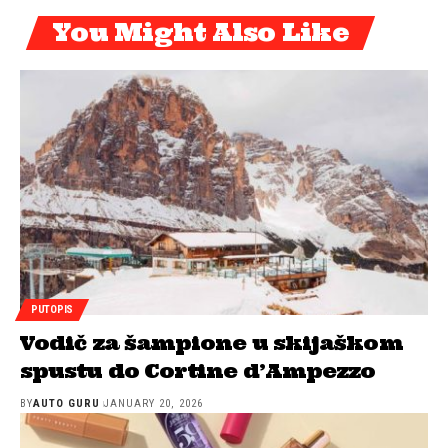
You Might Also Like
PUTOPIS
Vodič za šampione u skijaškom
spustu do Cortine d’Ampezzo
BY
AUTO GURU
JANUARY 20, 2026