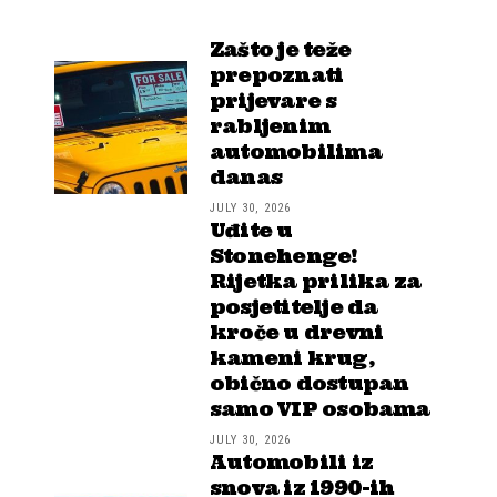
Zašto je teže
prepoznati
prijevare s
rabljenim
automobilima
danas
JULY 30, 2026
Uđite u
Stonehenge!
Rijetka prilika za
posjetitelje da
kroče u drevni
kameni krug,
obično dostupan
samo VIP osobama
JULY 30, 2026
Automobili iz
snova iz 1990-ih