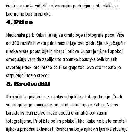
često se može vidjeti u otvorenijim područjima, što olakšava
kadriranje bez prepreka.
4. Ptice
Nacionalni park Kabini je raj za ornitologe i fotografe ptica. Više
od 300 različitih vrsta ptica nastanjuje ovo područje, uključujući i
rijetke vrste poput bijelih ribara i orlova. Jutarnja tišina i spokoj
omogućuju vam da zabilježite trenutke beauty-a ovih krilatih
stvorenja dok lete, hrane se ili se gnijezde. Sve što trebate je
strpljenje i malo sreće!
5. Krokodili
Krokodili su još jedan zanimljiv subjekt za fotografiranje. Često
se mogu vidjeti sunčajući se na obalama rijeke Kabini. Njihov
karakterističan izgled može dodati dramatičnost vašim
fotografijama. Približite se im polako i tiho, kako ne biste ometali
njihovu prirodnu aktivnost. Raskošne boje njihovih ljusaka stvaraju