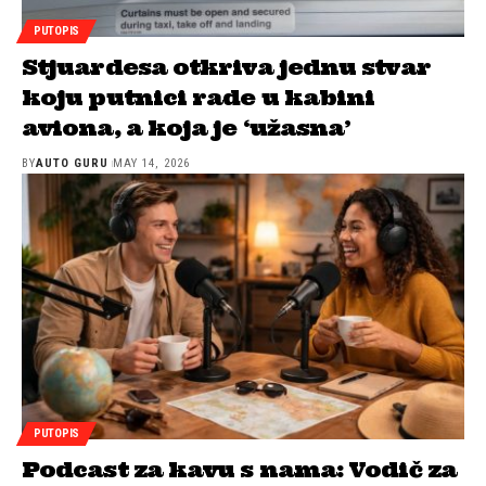
PUTOPIS
Stjuardesa otkriva jednu stvar
koju putnici rade u kabini
aviona, a koja je ‘užasna’
BY
AUTO GURU
MAY 14, 2026
PUTOPIS
Podcast za kavu s nama: Vodič za