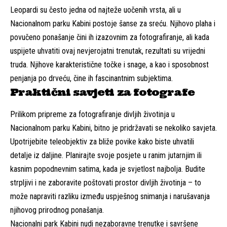
Leopardi su često jedna od najteže uočenih vrsta, ali u
Nacionalnom parku Kabini postoje šanse za sreću. Njihovo plaha i
povučeno ponašanje čini ih izazovnim za fotografiranje, ali kada
uspijete uhvatiti ovaj nevjerojatni trenutak, rezultati su vrijedni
truda. Njihove karakteristične točke i snage, a kao i sposobnost
penjanja po drveću, čine ih fascinantnim subjektima.
Praktični savjeti za fotografe
Prilikom pripreme za fotografiranje divljih životinja u
Nacionalnom parku Kabini, bitno je pridržavati se nekoliko savjeta.
Upotrijebite teleobjektiv za bliže povike kako biste uhvatili
detalje iz daljine. Planirajte svoje posjete u ranim jutarnjim ili
kasnim popodnevnim satima, kada je svjetlost najbolja. Budite
strpljivi i ne zaboravite poštovati prostor divljih životinja – to
može napraviti razliku između uspješnog snimanja i narušavanja
njihovog prirodnog ponašanja.
Nacionalni park Kabini nudi nezaboravne trenutke i savršene