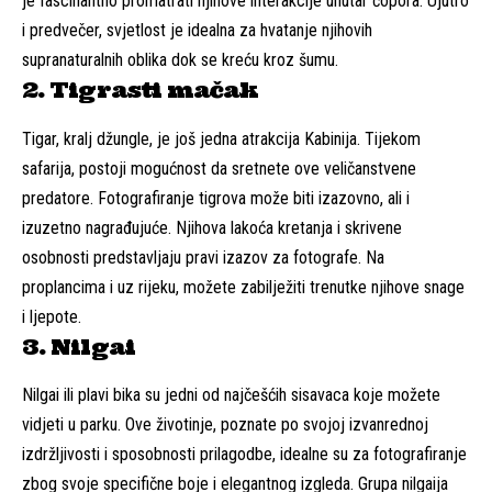
je fascinantno promatrati njihove interakcije unutar čopora. Ujutro
i predvečer, svjetlost je idealna za hvatanje njihovih
supranaturalnih oblika dok se kreću kroz šumu.
2. Tigrasti mačak
Tigar, kralj džungle, je još jedna atrakcija Kabinija. Tijekom
safarija, postoji mogućnost da sretnete ove veličanstvene
predatore. Fotografiranje tigrova može biti izazovno, ali i
izuzetno nagrađujuće. Njihova lakoća kretanja i skrivene
osobnosti predstavljaju pravi izazov za fotografe. Na
proplancima i uz rijeku, možete zabilježiti trenutke njihove snage
i ljepote.
3. Nilgai
Nilgai ili plavi bika su jedni od najčešćih sisavaca koje možete
vidjeti u parku. Ove životinje, poznate po svojoj izvanrednoj
izdržljivosti i sposobnosti prilagodbe, idealne su za fotografiranje
zbog svoje specifične boje i elegantnog izgleda. Grupa nilgaija