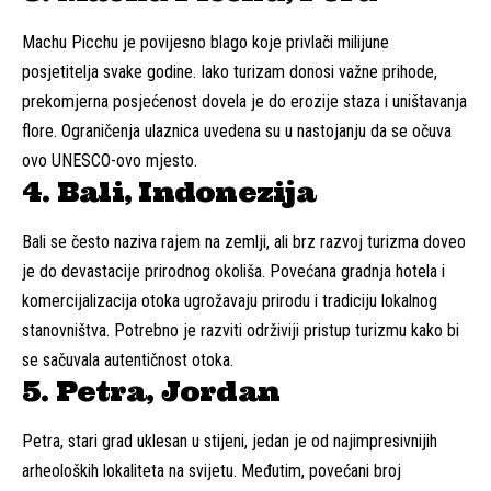
Machu Picchu je povijesno blago koje privlači milijune
posjetitelja svake godine. Iako turizam donosi važne prihode,
prekomjerna posjećenost dovela je do erozije staza i uništavanja
flore. Ograničenja ulaznica uvedena su u nastojanju da se očuva
ovo UNESCO-ovo mjesto.
4. Bali, Indonezija
Bali se često naziva rajem na zemlji, ali brz razvoj turizma doveo
je do devastacije prirodnog okoliša. Povećana gradnja hotela i
komercijalizacija otoka ugrožavaju prirodu i tradiciju lokalnog
stanovništva. Potrebno je razviti održiviji pristup turizmu kako bi
se sačuvala autentičnost otoka.
5. Petra, Jordan
Petra, stari grad uklesan u stijeni, jedan je od najimpresivnijih
arheoloških lokaliteta na svijetu. Međutim, povećani broj