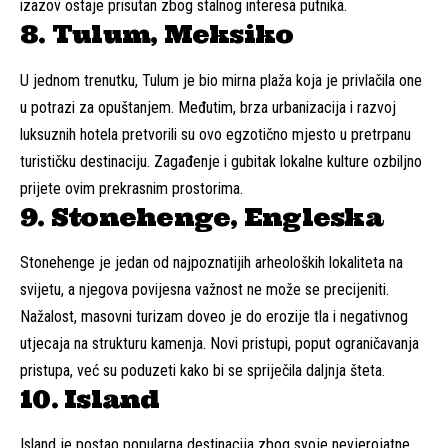
izazov ostaje prisutan zbog stalnog interesa putnika.
8. Tulum, Meksiko
U jednom trenutku, Tulum je bio mirna plaža koja je privlačila one
u potrazi za opuštanjem. Međutim, brza urbanizacija i razvoj
luksuznih hotela pretvorili su ovo egzotično mjesto u pretrpanu
turističku destinaciju. Zagađenje i gubitak lokalne kulture ozbiljno
prijete ovim prekrasnim prostorima.
9. Stonehenge, Engleska
Stonehenge je jedan od najpoznatijih arheoloških lokaliteta na
svijetu, a njegova povijesna važnost ne može se precijeniti.
Nažalost, masovni turizam doveo je do erozije tla i negativnog
utjecaja na strukturu kamenja. Novi pristupi, poput ograničavanja
pristupa, već su poduzeti kako bi se spriječila daljnja šteta.
10. Island
Island je postao popularna destinacija zbog svoje nevjerojatne