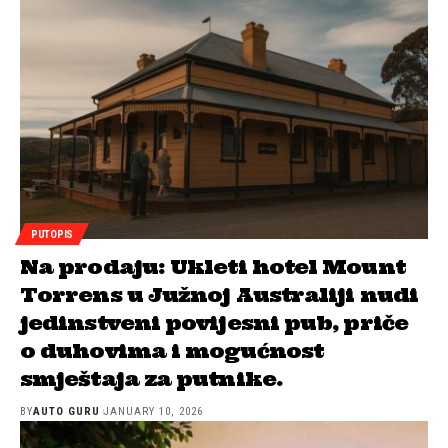
PUTOPIS
Na prodaju: Ukleti hotel Mount
Torrens u Južnoj Australiji nudi
jedinstveni povijesni pub, priče
o duhovima i mogućnost
smještaja za putnike.
BY
AUTO GURU
JANUARY 10, 2026