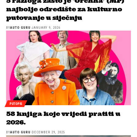
5 razloga zašto je ‘Orchha’ (MP)
najbolje odredište za kulturno
putovanje u siječnju
BY
AUTO GURU
JANUARY 9, 2026
PUTOPIS
58 knjiga koje vrijedi pratiti u
2026.
BY
AUTO GURU
DECEMBER 29, 2025