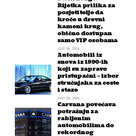
Rijetka prilika za
posjetitelje da
kroče u drevni
kameni krug,
obično dostupan
samo VIP osobama
JULY 30, 2026
Automobili iz
snova iz 1990-ih
koji su zapravo
pristupačni – izbor
stručnjaka za ceste
i staze
JULY 30, 2026
Carvana povećava
potražnju za
rabljenim
automobilima do
rekordnog