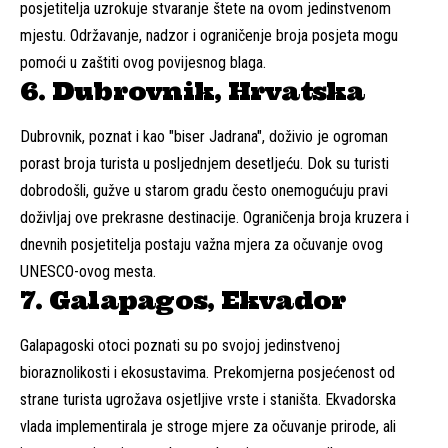
posjetitelja uzrokuje stvaranje štete na ovom jedinstvenom
mjestu. Održavanje, nadzor i ograničenje broja posjeta mogu
pomoći u zaštiti ovog povijesnog blaga.
6. Dubrovnik, Hrvatska
Dubrovnik, poznat i kao "biser Jadrana", doživio je ogroman
porast broja turista u posljednjem desetljeću. Dok su turisti
dobrodošli, gužve u starom gradu često onemogućuju pravi
doživljaj ove prekrasne destinacije. Ograničenja broja kruzera i
dnevnih posjetitelja postaju važna mjera za očuvanje ovog
UNESCO-ovog mesta.
7. Galapagos, Ekvador
Galapagoski otoci poznati su po svojoj jedinstvenoj
bioraznolikosti i ekosustavima. Prekomjerna posjećenost od
strane turista ugrožava osjetljive vrste i staništa. Ekvadorska
vlada implementirala je stroge mjere za očuvanje prirode, ali