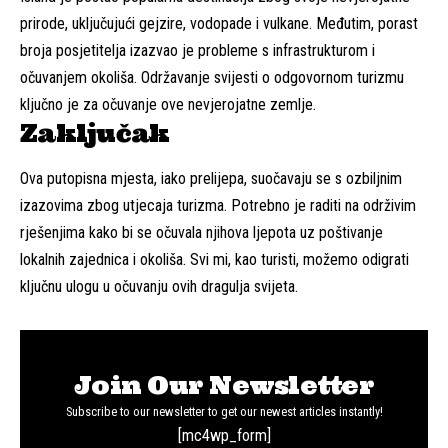
prirode, uključujući gejzire, vodopade i vulkane. Međutim, porast
broja posjetitelja izazvao je probleme s infrastrukturom i
očuvanjem okoliša. Održavanje svijesti o odgovornom turizmu
ključno je za očuvanje ove nevjerojatne zemlje.
Zaključak
Ova putopisna mjesta, iako prelijepa, suočavaju se s ozbiljnim
izazovima zbog utjecaja turizma. Potrebno je raditi na održivim
rješenjima kako bi se očuvala njihova ljepota uz poštivanje
lokalnih zajednica i okoliša. Svi mi, kao turisti, možemo odigrati
ključnu ulogu u očuvanju ovih dragulja svijeta.
Join Our Newsletter
Subscribe to our newsletter to get our newest articles instantly!
[mc4wp_form]