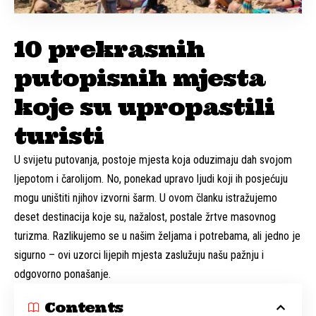
10 prekrasnih
putopisnih mjesta
koje su upropastili
turisti
U svijetu putovanja, postoje mjesta koja oduzimaju dah svojom
ljepotom i čarolijom. No, ponekad upravo ljudi koji ih posjećuju
mogu uništiti njihov izvorni šarm. U ovom članku istražujemo
deset destinacija koje su, nažalost, postale žrtve masovnog
turizma. Razlikujemo se u našim željama i potrebama, ali jedno je
sigurno – ovi uzorci lijepih mjesta zaslužuju našu pažnju i
odgovorno ponašanje.
Contents