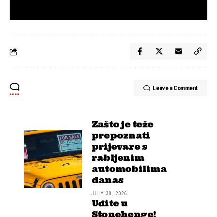
Leave a Comment
Zašto je teže
prepoznati
prijevare s
rabljenim
automobilima
danas
JULY 30, 2026
Uđite u
Stonehenge!