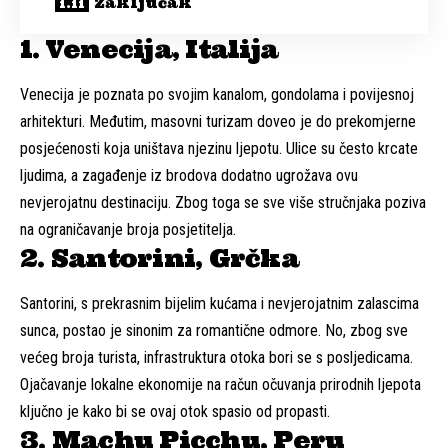
Zaključak
1. Venecija, Italija
Venecija je poznata po svojim kanalom, gondolama i povijesnoj
arhitekturi. Međutim, masovni turizam doveo je do prekomjerne
posjećenosti koja uništava njezinu ljepotu. Ulice su često krcate
ljudima, a zagađenje iz brodova dodatno ugrožava ovu
nevjerojatnu destinaciju. Zbog toga se sve više stručnjaka poziva
na ograničavanje broja posjetitelja.
2. Santorini, Grčka
Santorini, s prekrasnim bijelim kućama i nevjerojatnim zalascima
sunca, postao je sinonim za romantične odmore. No, zbog sve
većeg broja turista, infrastruktura otoka bori se s posljedicama.
Ojačavanje lokalne ekonomije na račun očuvanja prirodnih ljepota
ključno je kako bi se ovaj otok spasio od propasti.
3. Machu Picchu, Peru