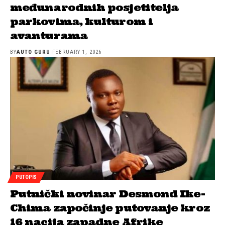
međunarodnih posjetitelja
parkovima, kulturom i
avanturama
BY
AUTO GURU
FEBRUARY 1, 2026
PUTOPIS
Putnički novinar Desmond Ike-
Chima započinje putovanje kroz
16 nacija zapadne Afrike