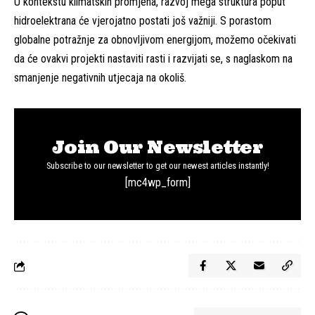
U kontekstu klimatskih promjena, razvoj mega struktura poput
hidroelektrana će vjerojatno postati još važniji. S porastom
globalne potražnje za obnovljivom energijom, možemo očekivati
da će ovakvi projekti nastaviti rasti i razvijati se, s naglaskom na
smanjenje negativnih utjecaja na okoliš.
Join Our Newsletter
Subscribe to our newsletter to get our newest articles instantly!
[mc4wp_form]