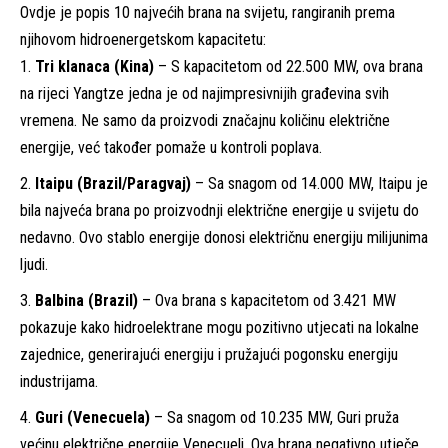
Ovdje je popis 10 najvećih brana na svijetu, rangiranih prema
njihovom hidroenergetskom kapacitetu:
Tri klanaca (Kina)
– S kapacitetom od 22.500 MW, ova brana
na rijeci Yangtze jedna je od najimpresivnijih građevina svih
vremena. Ne samo da proizvodi značajnu količinu električne
energije, već također pomaže u kontroli poplava.
Itaipu (Brazil/Paragvaj)
– Sa snagom od 14.000 MW, Itaipu je
bila najveća brana po proizvodnji električne energije u svijetu do
nedavno. Ovo stablo energije donosi električnu energiju milijunima
ljudi.
Balbina (Brazil)
– Ova brana s kapacitetom od 3.421 MW
pokazuje kako hidroelektrane mogu pozitivno utjecati na lokalne
zajednice, generirajući energiju i pružajući pogonsku energiju
industrijama.
Guri (Venecuela)
– Sa snagom od 10.235 MW, Guri pruža
većinu električne energije Venecueli. Ova brana negativno utječe