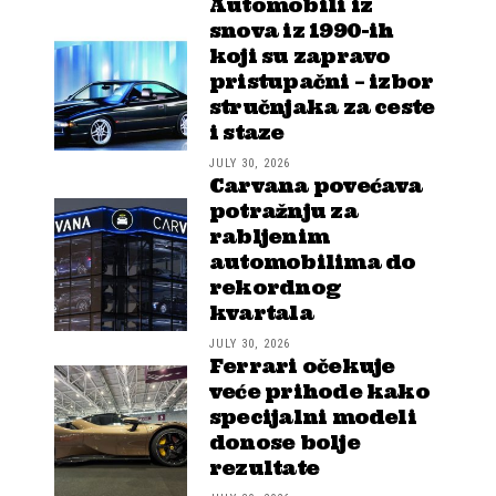
Automobili iz
snova iz 1990-ih
koji su zapravo
pristupačni – izbor
stručnjaka za ceste
i staze
JULY 30, 2026
Carvana povećava
potražnju za
rabljenim
automobilima do
rekordnog
kvartala
JULY 30, 2026
Ferrari očekuje
veće prihode kako
specijalni modeli
donose bolje
rezultate