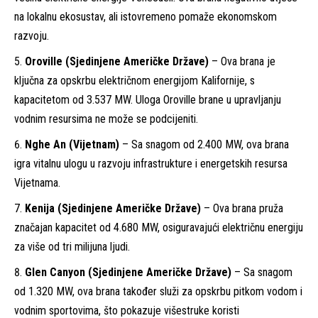
na lokalnu ekosustav, ali istovremeno pomaže ekonomskom
razvoju.
Oroville (Sjedinjene Američke Države)
– Ova brana je
ključna za opskrbu električnom energijom Kalifornije, s
kapacitetom od 3.537 MW. Uloga Oroville brane u upravljanju
vodnim resursima ne može se podcijeniti.
Nghe An (Vijetnam)
– Sa snagom od 2.400 MW, ova brana
igra vitalnu ulogu u razvoju infrastrukture i energetskih resursa
Vijetnama.
Kenija (Sjedinjene Američke Države)
– Ova brana pruža
značajan kapacitet od 4.680 MW, osiguravajući električnu energiju
za više od tri milijuna ljudi.
Glen Canyon (Sjedinjene Američke Države)
– Sa snagom
od 1.320 MW, ova brana također služi za opskrbu pitkom vodom i
vodnim sportovima, što pokazuje višestruke koristi