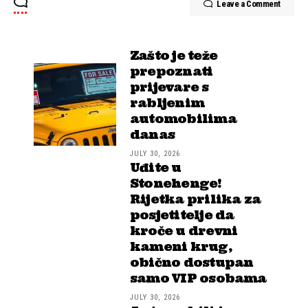
Leave a Comment
Zašto je teže
prepoznati
prijevare s
rabljenim
automobilima
danas
JULY 30, 2026
Uđite u
Stonehenge!
Rijetka prilika za
posjetitelje da
kroče u drevni
kameni krug,
obično dostupan
samo VIP osobama
JULY 30, 2026