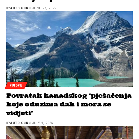
BY
AUTO GURU
JUNE 27, 2025
PUTOPIS
Povratak kanadskog ‘pješačenja
koje oduzima dah i mora se
vidjeti’
BY
AUTO GURU
JULY 9, 2026