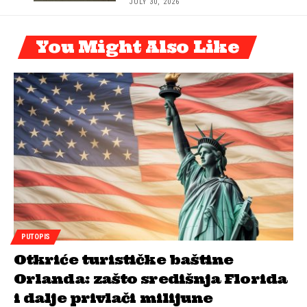
JULY 30, 2026
You Might Also Like
PUTOPIS
Otkriće turističke baštine
Orlanda: zašto središnja Florida
i dalje privlači milijune