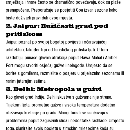
smještaja i hrane često se dramatično povećavaju, dok su plaže
prenapučene. Preporučuje se posjetiti Goa izvan sezone kako
biste doživjeli pravi duh ovog mjesta.
2. Jaipur: Ružičasti grad pod
pritiskom
Jaipur, poznat po svojoj bogatoj povijesti i očaravajućoj
arhitekturi, također trpi od turističkog pritiska ljeti. U tom
razdoblju, punaše glavnih atrakcija poput Hawa Mahal i Amber
Fort mogu stvoriti osjećaj gužve i nelagode. Umjesto da se
borite s gomilama, razmislite o posjetu u prijelaznim sezonama ili
ranim jutarnjim satima.
3. Delhi: Metropola u gužvi
Kao glavni grad Indije, Delhi iskustva s gužvama nije strana.
Tijekom ljeta, prometne gužve i visoka temperatura dodatno
otežavaju kretanje po gradu. Mnogi turisti se suočavaju s
problemima poput zagušenih ulica i nedostatka rashlade. Umjesto
toga, planirajte svoju posjetu u zimskim mjesecima kada su