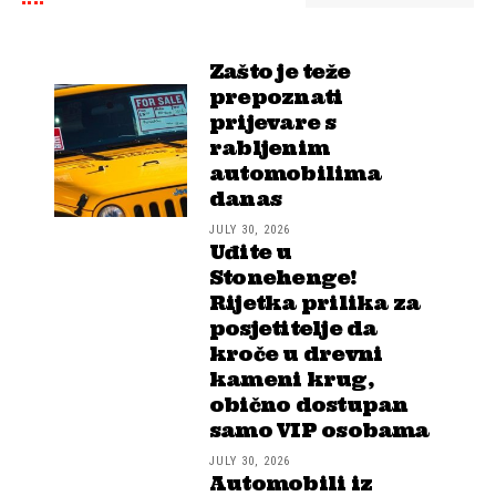
Zašto je teže
prepoznati
prijevare s
rabljenim
automobilima
danas
JULY 30, 2026
Uđite u
Stonehenge!
Rijetka prilika za
posjetitelje da
kroče u drevni
kameni krug,
obično dostupan
samo VIP osobama
JULY 30, 2026
Automobili iz