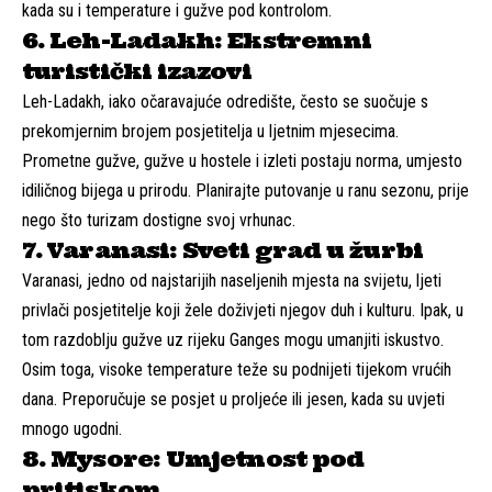
kada su i temperature i gužve pod kontrolom.
6. Leh-Ladakh: Ekstremni
turistički izazovi
Leh-Ladakh, iako očaravajuće odredište, često se suočuje s
prekomjernim brojem posjetitelja u ljetnim mjesecima.
Prometne gužve, gužve u hostele i izleti postaju norma, umjesto
idiličnog bijega u prirodu. Planirajte putovanje u ranu sezonu, prije
nego što turizam dostigne svoj vrhunac.
7. Varanasi: Sveti grad u žurbi
Varanasi, jedno od najstarijih naseljenih mjesta na svijetu, ljeti
privlači posjetitelje koji žele doživjeti njegov duh i kulturu. Ipak, u
tom razdoblju gužve uz rijeku Ganges mogu umanjiti iskustvo.
Osim toga, visoke temperature teže su podnijeti tijekom vrućih
dana. Preporučuje se posjet u proljeće ili jesen, kada su uvjeti
mnogo ugodni.
8. Mysore: Umjetnost pod
pritiskom