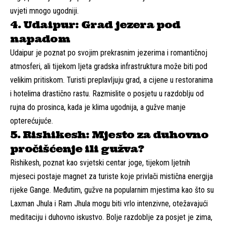
uvjeti mnogo ugodniji.
4. Udaipur: Grad jezera pod
napadom
Udaipur je poznat po svojim prekrasnim jezerima i romantičnoj
atmosferi, ali tijekom ljeta gradska infrastruktura može biti pod
velikim pritiskom. Turisti preplavljuju grad, a cijene u restoranima
i hotelima drastično rastu. Razmislite o posjetu u razdoblju od
rujna do prosinca, kada je klima ugodnija, a gužve manje
opterećujuće.
5. Rishikesh: Mjesto za duhovno
pročišćenje ili gužva?
Rishikesh, poznat kao svjetski centar joge, tijekom ljetnih
mjeseci postaje magnet za turiste koje privlači mistična energija
rijeke Gange. Međutim, gužve na popularnim mjestima kao što su
Laxman Jhula i Ram Jhula mogu biti vrlo intenzivne, otežavajući
meditaciju i duhovno iskustvo. Bolje razdoblje za posjet je zima,