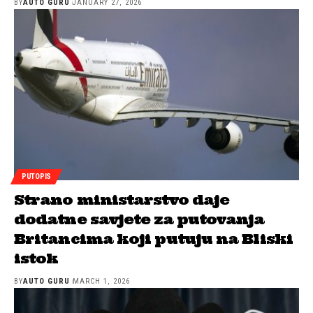
BY
AUTO GURU
JANUARY 27, 2026
PUTOPIS
Strano ministarstvo daje
dodatne savjete za putovanja
Britancima koji putuju na Bliski
istok
BY
AUTO GURU
MARCH 1, 2026