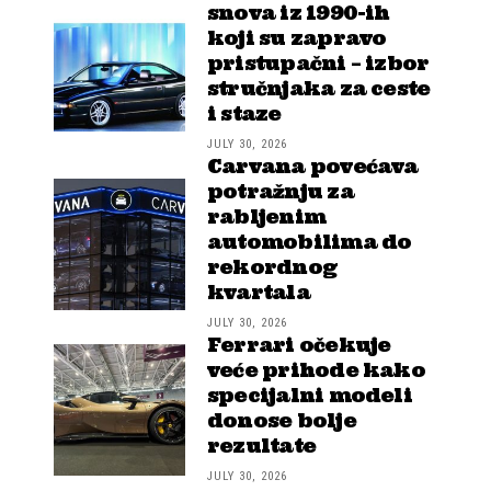
snova iz 1990-ih
koji su zapravo
pristupačni – izbor
stručnjaka za ceste
i staze
JULY 30, 2026
Carvana povećava
potražnju za
rabljenim
automobilima do
rekordnog
kvartala
JULY 30, 2026
Ferrari očekuje
veće prihode kako
specijalni modeli
donose bolje
rezultate
JULY 30, 2026