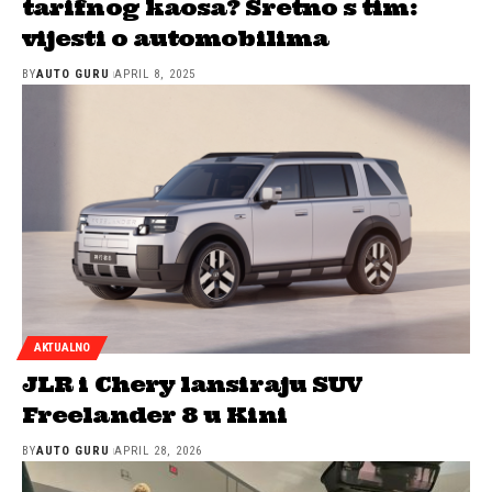
tarifnog kaosa? Sretno s tim:
vijesti o automobilima
BY
AUTO GURU
APRIL 8, 2025
AKTUALNO
JLR i Chery lansiraju SUV
Freelander 8 u Kini
BY
AUTO GURU
APRIL 28, 2026