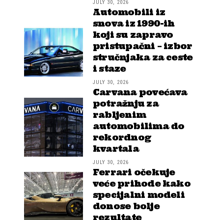
JULY 30, 2026
Automobili iz
snova iz 1990-ih
koji su zapravo
pristupačni – izbor
stručnjaka za ceste
i staze
JULY 30, 2026
Carvana povećava
potražnju za
rabljenim
automobilima do
rekordnog
kvartala
JULY 30, 2026
Ferrari očekuje
veće prihode kako
specijalni modeli
donose bolje
rezultate