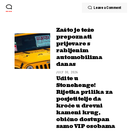
Leave a Comment
Zašto je teže
prepoznati
prijevare s
rabljenim
automobilima
danas
JULY 30, 2026
Uđite u
Stonehenge!
Rijetka prilika za
posjetitelje da
kroče u drevni
kameni krug,
obično dostupan
samo VIP osobama