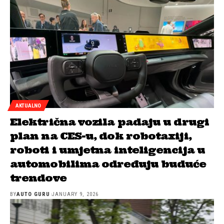
AKTUALNO
Električna vozila padaju u drugi
plan na CES-u, dok robotaxiji,
roboti i umjetna inteligencija u
automobilima određuju buduće
trendove
BY
AUTO GURU
JANUARY 9, 2026