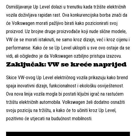
Osmišljavanje Up Level dolazi u trenutku kada tržište električnih
vozila doživljava rapidan rast. Ova konkurencijska borba znači da
će Volkswagen morati pažljivo birati kako pozicionirati svoj
proizvod. Uz brojne druge proizvođače koji nude slične modele,
VW će se morati istaknuti, ne samo kroz dizajn, već i kroz cijenu i
performanse. Kako će se Up Level uklopiti u sve ovo ostaje da se
vidi, ali očigledno je da Volkswagen ozbiljno pristupa izazovu.
Zaključak: VW se kreće naprijed
Skice VW-ovog Up Level električnog vozila prikazuju kako brend
spaja inovativni dizajn, funkcionalnost i ekološku osviještenost.
Ova nova linija vozila mogla bi postati ključni igrač na rastućem
tržištu električnih automobila. Volkswagen želi dodatno osnažiti
svoju poziciju na tržištu, a kako će to učiniti kroz Up Level,
pozitivno će utjecati na budućnost mobilnosti.