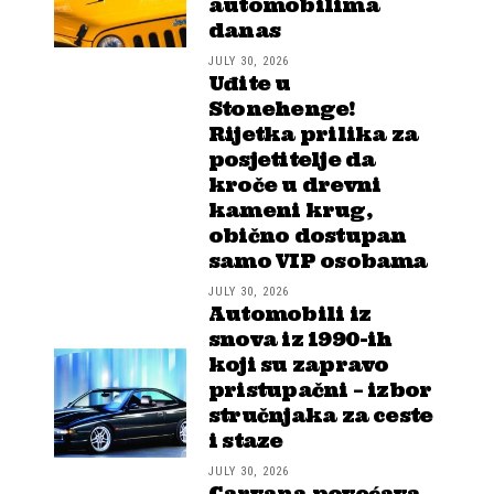
automobilima
danas
JULY 30, 2026
Uđite u
Stonehenge!
Rijetka prilika za
posjetitelje da
kroče u drevni
kameni krug,
obično dostupan
samo VIP osobama
JULY 30, 2026
Automobili iz
snova iz 1990-ih
koji su zapravo
pristupačni – izbor
stručnjaka za ceste
i staze
JULY 30, 2026
Carvana povećava