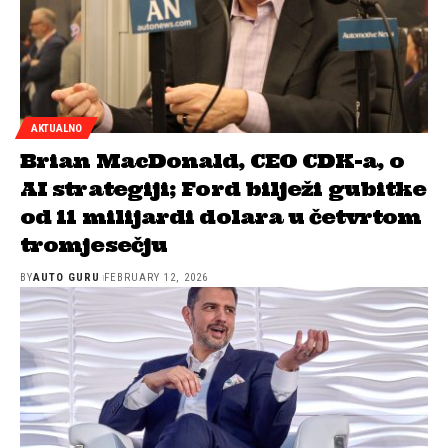
AKTUALNO
Brian MacDonald, CEO CDK-a, o
AI strategiji; Ford bilježi gubitke
od 11 milijardi dolara u četvrtom
tromjesečju
BY
AUTO GURU
FEBRUARY 12, 2026