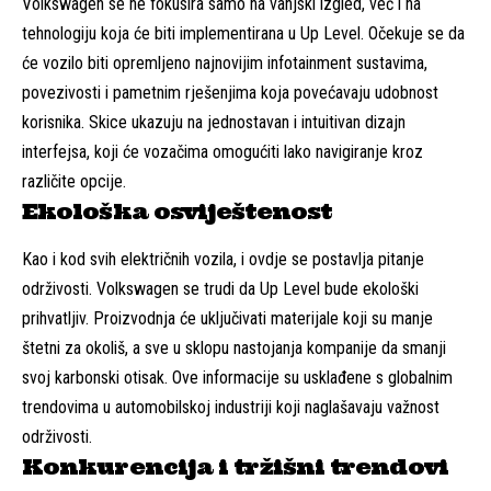
Volkswagen se ne fokusira samo na vanjski izgled, već i na
tehnologiju koja će biti implementirana u Up Level. Očekuje se da
će vozilo biti opremljeno najnovijim infotainment sustavima,
povezivosti i pametnim rješenjima koja povećavaju udobnost
korisnika. Skice ukazuju na jednostavan i intuitivan dizajn
interfejsa, koji će vozačima omogućiti lako navigiranje kroz
različite opcije.
Ekološka osviještenost
Kao i kod svih električnih vozila, i ovdje se postavlja pitanje
održivosti. Volkswagen se trudi da Up Level bude ekološki
prihvatljiv. Proizvodnja će uključivati materijale koji su manje
štetni za okoliš, a sve u sklopu nastojanja kompanije da smanji
svoj karbonski otisak. Ove informacije su usklađene s globalnim
trendovima u automobilskoj industriji koji naglašavaju važnost
održivosti.
Konkurencija i tržišni trendovi