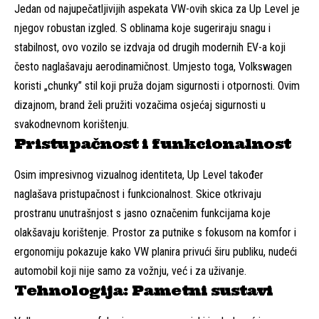
Jedan od najupečatljivijih aspekata VW-ovih skica za Up Level je
njegov robustan izgled. S oblinama koje sugeriraju snagu i
stabilnost, ovo vozilo se izdvaja od drugih modernih EV-a koji
često naglašavaju aerodinamičnost. Umjesto toga, Volkswagen
koristi „chunky” stil koji pruža dojam sigurnosti i otpornosti. Ovim
dizajnom, brand želi pružiti vozačima osjećaj sigurnosti u
svakodnevnom korištenju.
Pristupačnost i funkcionalnost
Osim impresivnog vizualnog identiteta, Up Level također
naglašava pristupačnost i funkcionalnost. Skice otkrivaju
prostranu unutrašnjost s jasno označenim funkcijama koje
olakšavaju korištenje. Prostor za putnike s fokusom na komfor i
ergonomiju pokazuje kako VW planira privući širu publiku, nudeći
automobil koji nije samo za vožnju, već i za uživanje.
Tehnologija: Pametni sustavi