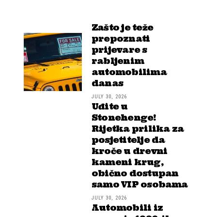
Zašto je teže
prepoznati
prijevare s
rabljenim
automobilima
danas
JULY 30, 2026
Uđite u
Stonehenge!
Rijetka prilika za
posjetitelje da
kroče u drevni
kameni krug,
obično dostupan
samo VIP osobama
JULY 30, 2026
Automobili iz