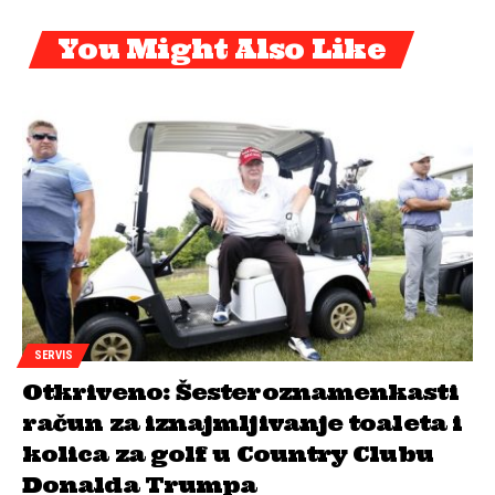
You Might Also Like
SERVIS
Otkriveno: Šesteroznamenkasti
račun za iznajmljivanje toaleta i
kolica za golf u Country Clubu
Donalda Trumpa