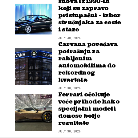
snova iz 1990-ih
koji su zapravo
pristupačni – izbor
stručnjaka za ceste
i staze
JULY 30, 2026
Carvana povećava
potražnju za
rabljenim
automobilima do
rekordnog
kvartala
JULY 30, 2026
Ferrari očekuje
veće prihode kako
specijalni modeli
donose bolje
rezultate
JULY 30, 2026