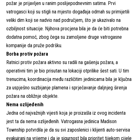
požar je prijavljen u ranim poslijepodnevnim satima. Prvi
vatrogasci koji su stigli na mjesto događaja odmah su primijetili
veliki dim koji se nadvio nad područjem, što je ukazivalo na
ozbiljnost situacije. Njihova procjena bila je da će biti potrebna
dodatna pomoć, zbog čega su zamoljene druge vatrogasne
kompanije da pruže podršku.
Borba protiv požara
Ratnici protiv požara aktivno su radili na gašenju požara, a
operativni tim je bio prisutan na lokaciji otprilike šest sati. U tim
trenucima, koordinacija među različitim jedinicama bila je ključna
za uspješno suzbijanje plamena i sprječavanje daljnjeg širenja
požara na obližnje objekte.
Nema ozlijeđenih
Jedna od najvažnijih vijesti koja je proizašla iz ovog incidenta
jest ta da nema ozlijeđenih. Vatrogasna jedinica Madison
Township potvrdila je da su svi zaposlenici i klijenti auto-servisa
evakuirani na vrijeme i da je sigurnost bila prioritet tijekom cijele