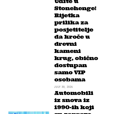
Uđite u
Stonehenge!
Rijetka
prilika za
posjetitelje
da kroče u
drevni
kameni
krug, obično
dostupan
samo VIP
osobama
JULY 30, 2026
Automobili
iz snova iz
1990-ih koji