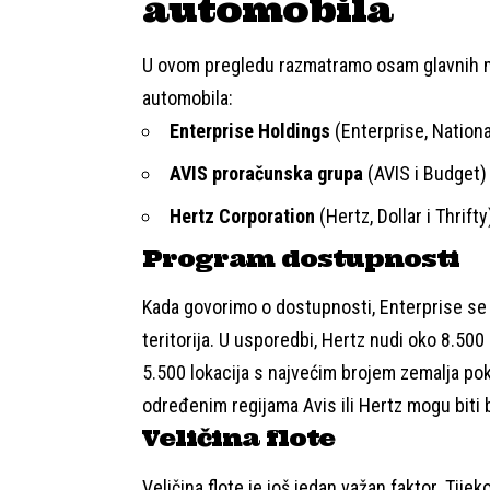
automobila
U ovom pregledu razmatramo osam glavnih mark
automobila:
Enterprise Holdings
(Enterprise, Nationa
AVIS proračunska grupa
(AVIS i Budget)
Hertz Corporation
(Hertz, Dollar i Thrifty
Program dostupnosti
Kada govorimo o dostupnosti, Enterprise se i
teritorija. U usporedbi, Hertz nudi oko 8.500 
5.500 lokacija s najvećim brojem zemalja pok
određenim regijama Avis ili Hertz mogu biti bo
Veličina flote
Veličina flote je još jedan važan faktor. Tij