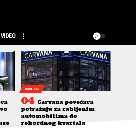
VIDEO
RABLJENI
ova
Carvana povećava
avo
potražnju za rabljenim
automobilima do
taze
rekordnog kvartala