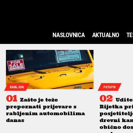
NASLOVNICA
AKTUALNO
TE
RABLJENI
PUTOPIS
Zašto je teže
Uđite
prepoznati prijevare s
Rijetka pr
rabljenim automobilima
posjetitel
danas
drevni ka
obično do