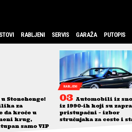
STOVI
RABLJENI
SERVIS
GARAŽA
PUTOPIS
RABLJENI
 u Stonehenge!
Automobili iz sn
ilika za
iz 1990-ih koji su zapr
je da kroče u
pristupačni – izbor
meni krug,
stručnjaka za ceste i s
stupan samo VIP