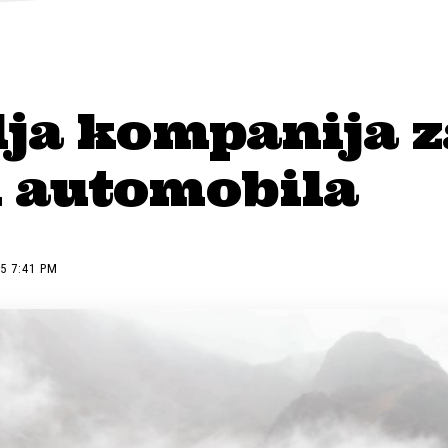
lja kompanija z
 automobila
5 7:41 PM