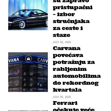
su zapravo
pristupačni
– izbor
stručnjaka
za ceste i
staze
JULY 30, 2026
Carvana
povećava
potražnju za
rabljenim
automobilima
do rekordnog
kvartala
JULY 30, 2026
Ferrari
očekuje veće