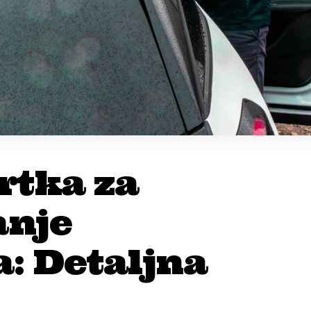
rtka za
anje
: Detaljna