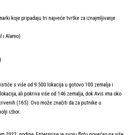
i koje pripadaju tri najveće tvrtke za iznajmljivanje
l i Alamo)
)
stiče s više od 9.500 lokacija u gotovo 100 zemalja i
lokacija, ali pokriva više od 146 zemalja, dok Avis ima oko
rivenih (165). Ovo može značiti da za putnike u
lji izbor.
ekom 2022. godine, Enterprise je svoju flotu povećao na više