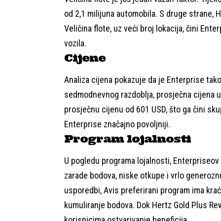
od 2,1 milijuna automobila. S druge strane, 
Veličina flote, uz veći broj lokacija, čini En
vozila.
Cijene
Analiza cijena pokazuje da je Enterprise ta
sedmodnevnog razdoblja, prosječna cijena u 
prosječnu cijenu od 601 USD, što ga čini sku
Enterprise značajno povoljniji.
Program lojalnosti
U pogledu programa lojalnosti, Enterpriseov
zarade bodova, niske otkupe i vrlo generoznu 
usporedbi, Avis preferirani program ima krać
kumuliranje bodova. Dok Hertz Gold Plus Re
korisnicima ostvarivanje beneficija.