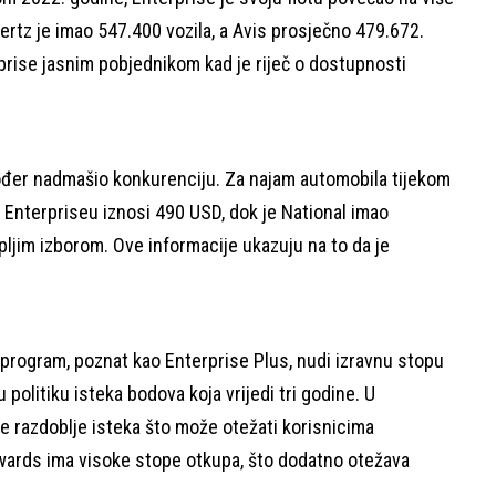
Hertz je imao 547.400 vozila, a Avis prosječno 479.672.
terprise jasnim pobjednikom kad je riječ o dostupnosti
kođer nadmašio konkurenciju. Za najam automobila tijekom
Enterpriseu iznosi 490 USD, dok je National imao
pljim izborom. Ove informacije ukazuju na to da je
 program, poznat kao Enterprise Plus, nudi izravnu stopu
politiku isteka bodova koja vrijedi tri godine. U
e razdoblje isteka što može otežati korisnicima
wards ima visoke stope otkupa, što dodatno otežava