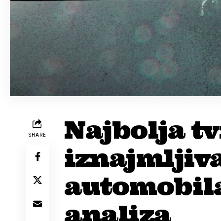
Najbolja tv
SHARE
iznajmljiv
automobila
analiza