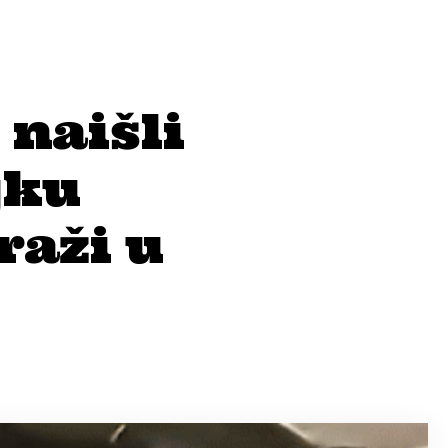
 naišli
jku
raži u