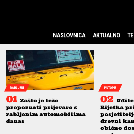
NASLOVNICA
AKTUALNO
TE
RABLJENI
PUTOPIS
Zašto je teže
Uđite
prepoznati prijevare s
Rijetka pr
rabljenim automobilima
posjetitel
danas
drevni ka
obično do