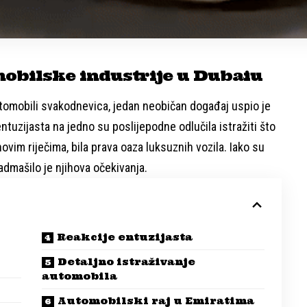
mobilske industrije u Dubaiu
tomobili svakodnevica, jedan neobičan događaj uspio je
tuzijasta na jedno su poslijepodne odlučila istražiti što
ihovim riječima, bila prava oaza luksuznih vozila. Iako su
admašilo je njihova očekivanja.
Reakcije entuzijasta
Detaljno istraživanje
automobila
Automobilski raj u Emiratima