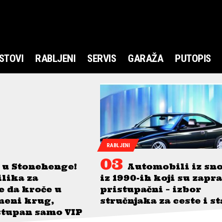
STOVI
RABLJENI
SERVIS
GARAŽA
PUTOPIS
RABLJENI
 u Stonehenge!
Automobili iz sn
ilika za
iz 1990-ih koji su zapr
je da kroče u
pristupačni – izbor
meni krug,
stručnjaka za ceste i s
stupan samo VIP