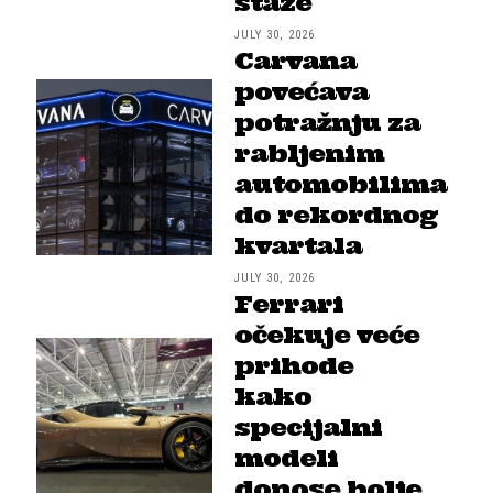
staze
JULY 30, 2026
Carvana
povećava
potražnju za
rabljenim
automobilima
do rekordnog
kvartala
JULY 30, 2026
Ferrari
očekuje veće
prihode
kako
specijalni
modeli
donose bolje