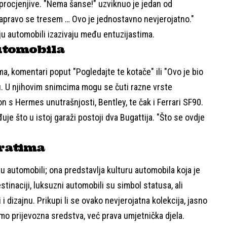
eprocjenjive. "Nema šanse!" uzviknuo je jedan od
apravo se tresem … Ovo je jednostavno nevjerojatno."
ju automobili izazivaju među entuzijastima.
automobila
a, komentari poput "Pogledajte te kotače" ili "Ovo je bio
. U njihovim snimcima mogu se čuti razne vrste
gon s Hermes unutrašnjosti, Bentley, te čak i Ferrari SF90.
je što u istoj garaži postoji dva Bugattija. "Što se ovdje
iratima
u automobili; ona predstavlja kulturu automobila koja je
tinaciji, luksuzni automobili su simbol statusa, ali
i dizajnu. Prikupi li se ovako nevjerojatna kolekcija, jasno
mo prijevozna sredstva, već prava umjetnička djela.