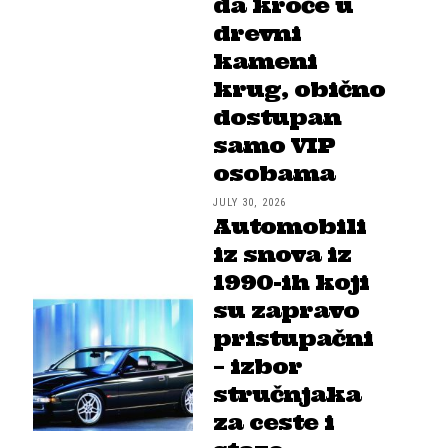
da kroče u
drevni
kameni
krug, obično
dostupan
samo VIP
osobama
JULY 30, 2026
Automobili
iz snova iz
1990-ih koji
su zapravo
pristupačni
– izbor
stručnjaka
za ceste i