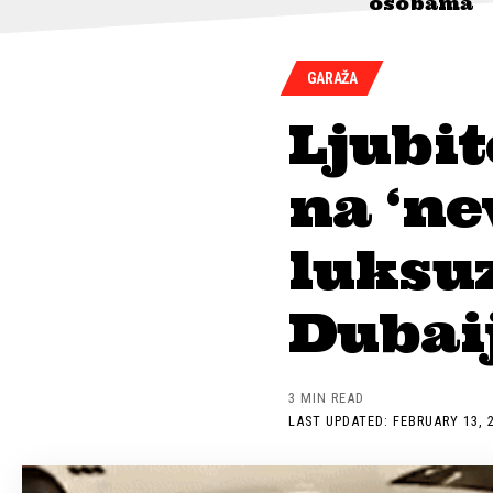
osobama
GARAŽA
Ljubit
na ‘ne
luksuz
Dubai
3 MIN READ
LAST UPDATED: FEBRUARY 13, 