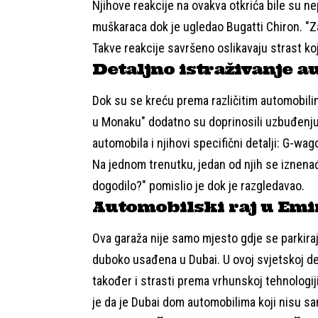
Njihove reakcije na ovakva otkrića bile su n
muškaraca dok je ugledao Bugatti Chiron. "Z
Takve reakcije savršeno oslikavaju strast ko
Detaljno istraživanje 
Dok su se kreću prema različitim automobilim
u Monaku" dodatno su doprinosili uzbuđenju
automobila i njihovi specifični detalji: G-wa
Na jednom trenutku, jedan od njih se iznenađu
dogodilo?" pomislio je dok je razgledavao.
Automobilski raj u Em
Ova garaža nije samo mjesto gdje se parkiraj
duboko usađena u Dubai. U ovoj svjetskoj des
također i strasti prema vrhunskoj tehnologiji 
je da je Dubai dom automobilima koji nisu sa