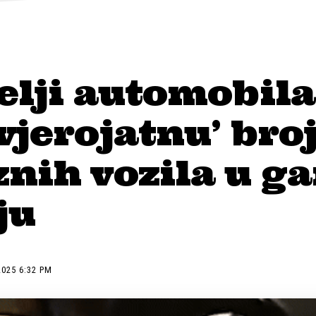
elji automobila
vjerojatnu’ bro
nih vozila u ga
ju
2025 6:32 PM