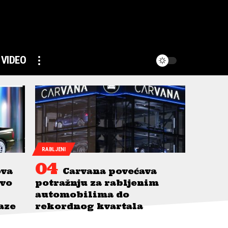
VIDEO
RABLJENI
ova
Carvana povećava
avo
potražnju za rabljenim
automobilima do
taze
rekordnog kvartala