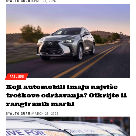
BY
AUTO GURU
APRIL 23, 2026
RABLJENI
Koji automobili imaju najviše
troškove održavanja? Otkrijte 11
rangiranih marki
BY
AUTO GURU
MARCH 28, 2026