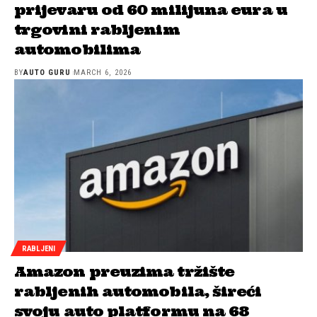
prijevaru od 60 milijuna eura u
trgovini rabljenim
automobilima
BY
AUTO GURU
MARCH 6, 2026
RABLJENI
Amazon preuzima tržište
rabljenih automobila, šireći
svoju auto platformu na 68