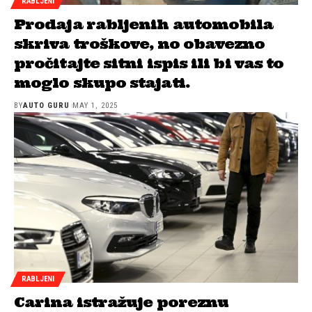
RABLJENI
Prodaja rabljenih automobila
skriva troškove, no obavezno
pročitajte sitni ispis ili bi vas to
moglo skupo stajati.
BY
AUTO GURU
MAY 1, 2025
RABLJENI
Carina istražuje poreznu