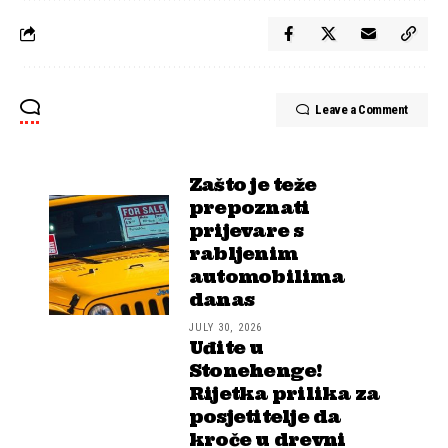
Leave a Comment
Zašto je teže
prepoznati
prijevare s
rabljenim
automobilima
danas
JULY 30, 2026
Uđite u
Stonehenge!
Rijetka prilika za
posjetitelje da
kroče u drevni