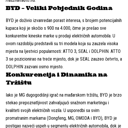
Használtautó.hu
.
BYD – Veliki Pobjednik Godina
BYD je doživio izvanredan porast interesa, s brojem potencijalnih
kupaca koji je skočio s 900 na 4.000, čime je prešao sve
konkurentne kineske marke u prodaji električnih automobila. U
ovom razdoblju predstavili su tri modela koja su zauzela visoka
mjesta na ljestvici popularnosti: ATTO 3, SEAL i DOLPHIN. ATTO
3 se pozicionirao na treće mjesto, dok je SEAL zauzeo četvrto, a
DOLPHIN zazvani osmo mjesto.
Konkurencija i Dinamika na
Tržištu
Iako je MG dugogodišnji igrač na mađarskom tržištu, BYD je brzo
stekao prepoznatljivost zahvaljujući snažnom marketingu i
kvaliteti svojih električnih vozila. U usporedbi sa svim
promatranim markama (Dongfeng, MG, OMODA i BYD), BYD je
postigao najveći uspeh u segmentu električnih automobila, dok je