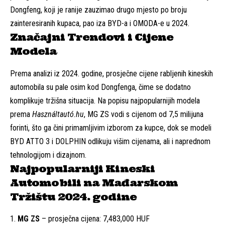
Dongfeng, koji je ranije zauzimao drugo mjesto po broju
zainteresiranih kupaca, pao iza BYD-a i OMODA-e u 2024.
Značajni Trendovi i Cijene
Modela
Prema analizi iz 2024. godine, prosječne cijene rabljenih kineskih
automobila su pale osim kod Dongfenga, čime se dodatno
komplikuje tržišna situacija. Na popisu najpopularnijih modela
prema
Használtautó.hu
, MG ZS vodi s cijenom od 7,5 milijuna
forinti, što ga čini primamljivim izborom za kupce, dok se modeli
BYD ATTO 3 i DOLPHIN odlikuju višim cijenama, ali i naprednom
tehnologijom i dizajnom.
Najpopularniji Kineski
Automobili na Mađarskom
Tržištu 2024. godine
MG ZS
– prosječna cijena: 7,483,000 HUF