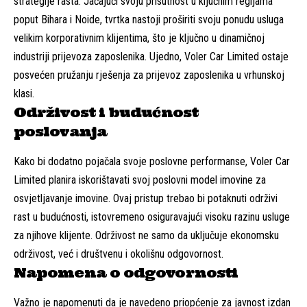
strategije rasta. Jačajući svoju prisutnost u ključnim regijama
poput Bihara i Noide, tvrtka nastoji proširiti svoju ponudu usluga
velikim korporativnim klijentima, što je ključno u dinamičnoj
industriji prijevoza zaposlenika. Ujedno, Voler Car Limited ostaje
posvećen pružanju rješenja za prijevoz zaposlenika u vrhunskoj
klasi.
Održivost i budućnost
poslovanja
Kako bi dodatno pojačala svoje poslovne performanse, Voler Car
Limited planira iskorištavati svoj poslovni model imovine za
osvjetljavanje imovine. Ovaj pristup trebao bi potaknuti održivi
rast u budućnosti, istovremeno osiguravajući visoku razinu usluge
za njihove klijente. Održivost ne samo da uključuje ekonomsku
održivost, već i društvenu i okolišnu odgovornost.
Napomena o odgovornosti
Važno je napomenuti da je navedeno priopćenje za javnost izdan