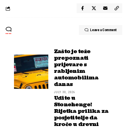
Leave a Comment
Zašto je teže
prepoznati
prijevare s
rabljenim
automobilima
danas
JULY 30, 2026
Uđite u
Stonehenge!
Rijetka prilika za
posjetitelje da
kroče u drevni