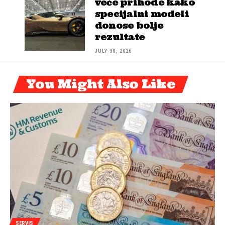
veće prihode kako
specijalni modeli
donose bolje
rezultate
JULY 30, 2026
You Might Also Like
SERVIS