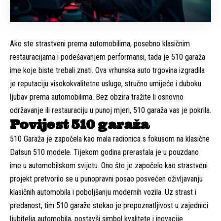
Ako ste strastveni prema automobilima, posebno klasičnim
restauracijama i podešavanjem performansi, tada je 510 garaža
ime koje biste trebali znati. Ova vrhunska auto trgovina izgradila
je reputaciju visokokvalitetne usluge, stručno umijeće i duboku
ljubav prema automobilima. Bez obzira tražite li osnovno
održavanje ili restauraciju u punoj mjeri, 510 garaža vas je pokrila.
Povijest 510 garaža
510 Garaža je započela kao mala radionica s fokusom na klasične
Datsun 510 modele. Tijekom godina prerastala je u pouzdano
ime u automobilskom svijetu. Ono što je započelo kao strastveni
projekt pretvorilo se u punopravni posao posvećen oživljavanju
klasičnih automobila i poboljšanju modernih vozila. Uz strast i
predanost, tim 510 garaže stekao je prepoznatljivost u zajednici
ljubitelja automobila, postavši simbol kvalitete i inovacije.