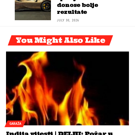
donose bolje
rezultate
JULY 30, 2026
You Might Also Like
GARAŽA
Indija vijesti | DELHI: Požar u