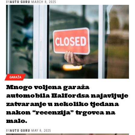
BY
AUTO GURU
MARCH 8, 2025
GARAŽA
Mnogo voljena garaža
automobila Halfordsa najavljuje
zatvaranje u nekoliko tjedana
nakon “recenzija” trgovca na
malo.
BY
AUTO GURU
MAY 8, 2025