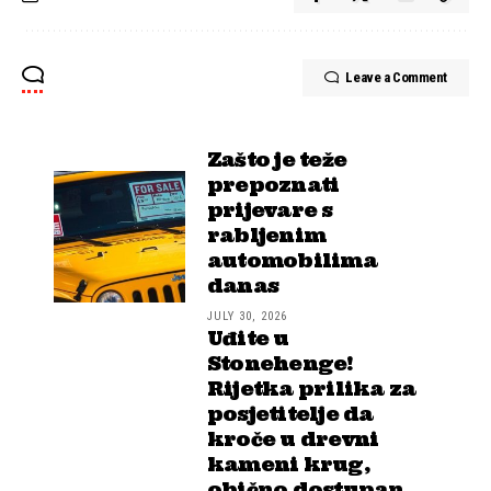
Leave a Comment
Zašto je teže
prepoznati
prijevare s
rabljenim
automobilima
danas
JULY 30, 2026
Uđite u
Stonehenge!
Rijetka prilika za
posjetitelje da
kroče u drevni
kameni krug,
obično dostupan