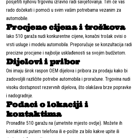
posjetiti njihovu trgovinu izravno radi savjetovanja. Tim će vas
rado dočekati i pomoći u svim vašim potrebama vezanim za
automobile.
Procjene cijena i troškova
Iako 510 garaža nudi konkurentne cijene, konačni trošak ovisi o
vrsti usluge i modelu automobila. Preporučuje se konzultacija radi
precizne procjene i najbolje usklađenosti sa svojim budžetom.
Dijelovi i pribor
Oni imaju širok raspon OEM dijelova i pribora za prodaju kako bi
zadovoljili različite potrebe automobila i proračune. Trgovina nudi
visoku dostupnost rezervnih dijelova, što olakšava brze popravke
i nadogradnje.
Podaci o lokaciji i
kontaktima
Pronađite 510 garažu na (umetnite mjesto ovdje). Možete ih
kontaktirati putem telefona ili e-pošte za bilo kakve upite ili