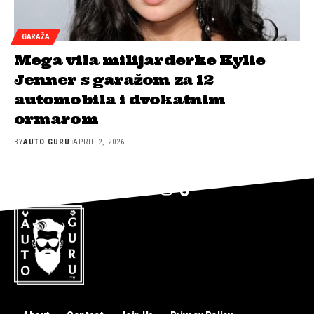
GARAŽA
Mega vila milijarderke Kylie
Jenner s garažom za 12
automobila i dvokatnim
ormarom
BY
AUTO GURU
APRIL 2, 2026