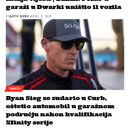
garaži u Dwarki uništio 11 vozila
BY
AUTO GURU
APRIL 2, 2025
GARAŽA
Ryan Sieg se sudario u Curb,
oštetio automobil u garažnom
području nakon kvalifikacija
Xfinity serije