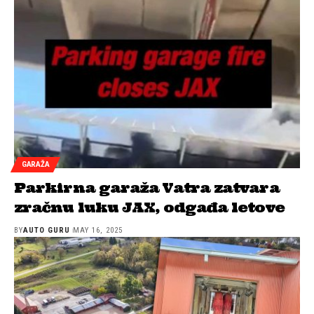
GARAŽA
Parkirna garaža Vatra zatvara
zračnu luku JAX, odgađa letove
BY
AUTO GURU
MAY 16, 2025