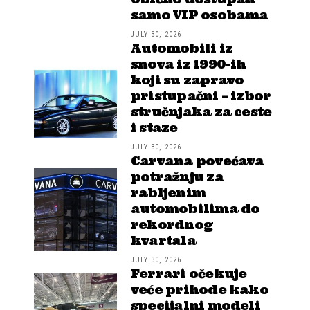
samo VIP osobama
JULY 30, 2026
Automobili iz
snova iz 1990-ih
koji su zapravo
pristupačni – izbor
stručnjaka za ceste
i staze
JULY 30, 2026
Carvana povećava
potražnju za
rabljenim
automobilima do
rekordnog
kvartala
JULY 30, 2026
Ferrari očekuje
veće prihode kako
specijalni modeli